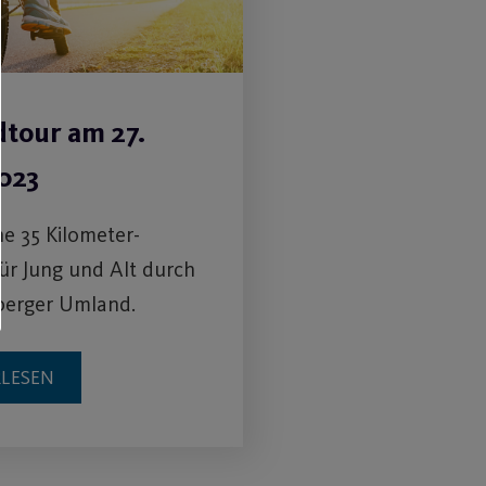
dtour am 27.
2023
e 35 Kilometer-
ür Jung und Alt durch
berger Umland.
RLESEN