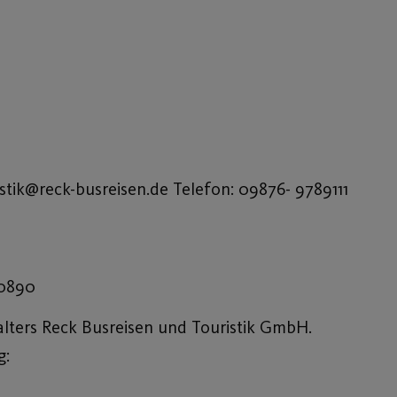
istik@reck-busreisen.de Telefon: 09876- 9789111
00890
alters Reck Busreisen und Touristik GmbH.
g: