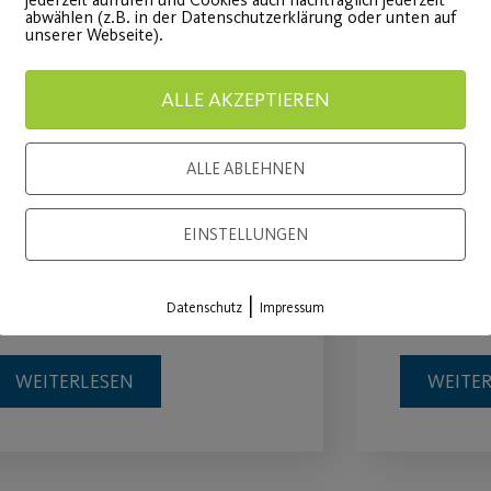
abwählen (z.B. in der Datenschutzerklärung oder unten auf
unserer Webseite).
ALLE AKZEPTIEREN
Functional Boxing ab
Fahrra
ALLE ABLEHNEN
April 2023
April 
unctional Boxing ab 18. April
Gemütlich
EINSTELLUNGEN
023 als Dauersportstunde in
Radtour f
|
er Fitlounge
das Nürn
Datenschutz
Impressum
WEITERLESEN
WEITE