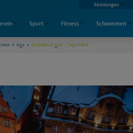
Abteilungen
erein
Sport
Fitness
Schwimmen
tness
60+
Schwäbisch Hall – Tagesfahrt
pecials
Service
Kontakt