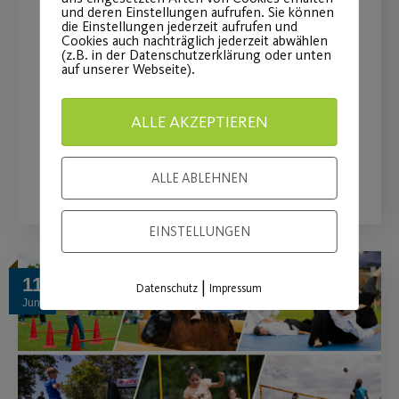
und deren Einstellungen aufrufen. Sie können
die Einstellungen jederzeit aufrufen und
Festakt „100 Jahre Post SV“
Cookies auch nachträglich jederzeit abwählen
(z.B. in der Datenschutzerklärung oder unten
auf unserer Webseite).
Feierlicher Abend mit Ehrungen im
Historischen Rathaussaal
ALLE AKZEPTIEREN
WEITERLESEN
ALLE ABLEHNEN
EINSTELLUNGEN
11
|
Datenschutz
Impressum
Juni