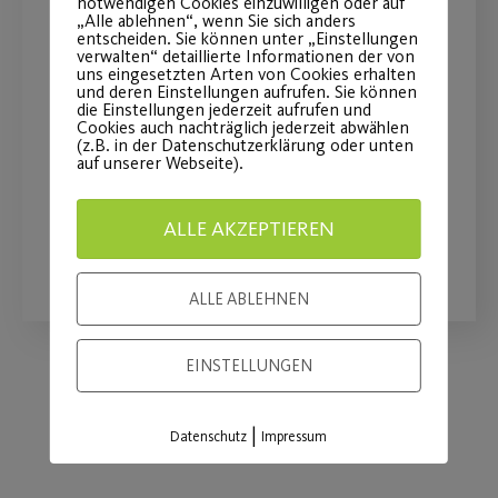
notwendigen Cookies einzuwilligen oder auf
MAN Truck & Bus wird
„Alle ablehnen“, wenn Sie sich anders
entscheiden. Sie können unter „Einstellungen
Premiumpartner
verwalten“ detaillierte Informationen der von
uns eingesetzten Arten von Cookies erhalten
und deren Einstellungen aufrufen. Sie können
die Einstellungen jederzeit aufrufen und
Langfristige Partnerschaft stärkt
Cookies auch nachträglich jederzeit abwählen
insbesondere den Mädchen- und
(z.B. in der Datenschutzerklärung oder unten
auf unserer Webseite).
Frauenfußball
ALLE AKZEPTIEREN
WEITERLESEN
ALLE ABLEHNEN
EINSTELLUNGEN
Load More
|
Datenschutz
Impressum