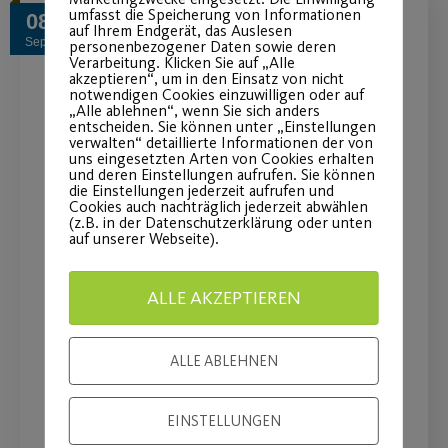
umfasst die Speicherung von Informationen
08
auf Ihrem Endgerät, das Auslesen
Sep.
personenbezogener Daten sowie deren
Verarbeitung. Klicken Sie auf „Alle
akzeptieren“, um in den Einsatz von nicht
notwendigen Cookies einzuwilligen oder auf
„Alle ablehnen“, wenn Sie sich anders
entscheiden. Sie können unter „Einstellungen
verwalten“ detaillierte Informationen der von
uns eingesetzten Arten von Cookies erhalten
und deren Einstellungen aufrufen. Sie können
die Einstellungen jederzeit aufrufen und
Cookies auch nachträglich jederzeit abwählen
(z.B. in der Datenschutzerklärung oder unten
auf unserer Webseite).
You’ve got to move it !
ALLE AKZEPTIEREN
Neue Zeit und Ort für das
Bewegungsangebot ab dem 14.09.22
ALLE ABLEHNEN
WEITERLESEN
EINSTELLUNGEN