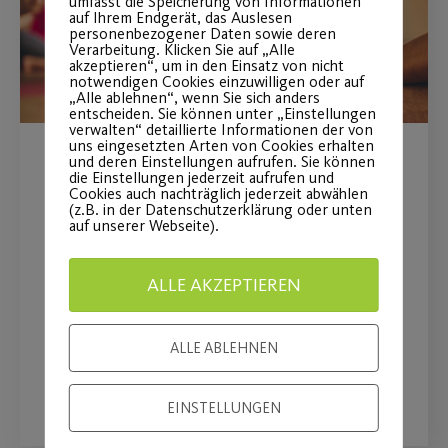
umfasst die Speicherung von Informationen
auf Ihrem Endgerät, das Auslesen
personenbezogener Daten sowie deren
Verarbeitung. Klicken Sie auf „Alle
akzeptieren“, um in den Einsatz von nicht
notwendigen Cookies einzuwilligen oder auf
„Alle ablehnen“, wenn Sie sich anders
entscheiden. Sie können unter „Einstellungen
verwalten“ detaillierte Informationen der von
uns eingesetzten Arten von Cookies erhalten
und deren Einstellungen aufrufen. Sie können
Yoga als
die Einstellungen jederzeit aufrufen und
Cookies auch nachträglich jederzeit abwählen
Gesundheitstraining
(z.B. in der Datenschutzerklärung oder unten
auf unserer Webseite).
Ab 23.02. exklusiv für unsere Yoga
ALLE AKZEPTIEREN
Mitglieder und weitere Yoga-
Interessierte
ALLE ABLEHNEN
WEITERLESEN
EINSTELLUNGEN