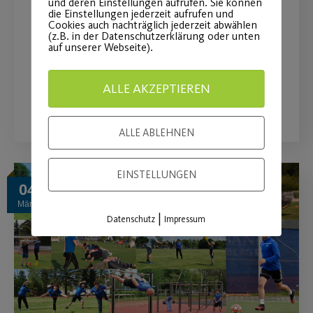
und deren Einstellungen aufrufen. Sie können
die Einstellungen jederzeit aufrufen und
Cookies auch nachträglich jederzeit abwählen
Aktuelles Engagement wird um das
(z.B. in der Datenschutzerklärung oder unten
auf unserer Webseite).
Projekt „Post SV on Ice“ erweitert.
ALLE AKZEPTIEREN
WEITERLESEN
ALLE ABLEHNEN
EINSTELLUNGEN
04
März
|
Datenschutz
Impressum