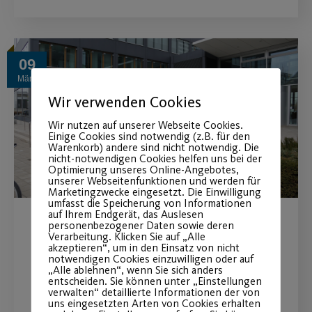
09
März
Wir verwenden Cookies
Wir nutzen auf unserer Webseite Cookies.
Einige Cookies sind notwendig (z.B. für den
Warenkorb) andere sind nicht notwendig. Die
nicht-notwendigen Cookies helfen uns bei der
Optimierung unseres Online-Angebotes,
unserer Webseitenfunktionen und werden für
Marketingzwecke eingesetzt. Die Einwilligung
umfasst die Speicherung von Informationen
auf Ihrem Endgerät, das Auslesen
personenbezogener Daten sowie deren
VR Bank Nürnberg und Post
Verarbeitung. Klicken Sie auf „Alle
akzeptieren“, um in den Einsatz von nicht
SV Nürnberg verlängern das
notwendigen Cookies einzuwilligen oder auf
„Alle ablehnen“, wenn Sie sich anders
Hauptsponsoring vorzeitig
entscheiden. Sie können unter „Einstellungen
verwalten“ detaillierte Informationen der von
uns eingesetzten Arten von Cookies erhalten
bis 2024