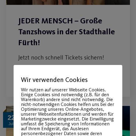
JEDER MENSCH – Große
Tanzshows in der Stadthalle
Fürth!
Jetzt noch schnell Tickets sichern!
WEITERLESEN
Wir verwenden Cookies
Wir nutzen auf unserer Webseite Cookies.
Einige Cookies sind notwendig (z.B. für den
Warenkorb) andere sind nicht notwendig. Die
nicht-notwendigen Cookies helfen uns bei der
Optimierung unseres Online-Angebotes,
unserer Webseitenfunktionen und werden für
22
Marketingzwecke eingesetzt. Die Einwilligung
umfasst die Speicherung von Informationen
Juli
auf Ihrem Endgerät, das Auslesen
personenbezogener Daten sowie deren