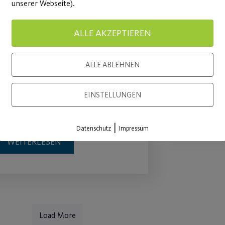
unserer Webseite).
JEDER MENSCH –
Sommer
ALLE AKZEPTIEREN
Große Tanzshows in
Für Mitgl
der Stadthalle Fürth!
ALLE ABLEHNEN
Mitgliede
etzt noch schnell Tickets
EINSTELLUNGEN
WEITE
ichern!
|
Datenschutz
Impressum
WEITERLESEN
Load More