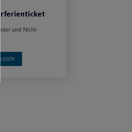
ferienticket
ieder und Nicht-
r
RLESEN