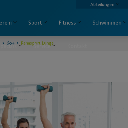
Abteilungen
erein
Sport
Fitness
Schwimmen
s
60+
Rehasport Lunge
pecials
Service
Kontakt