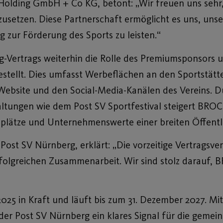
Holding GmbH + Co KG, betont: „Wir freuen uns sehr,
etzen. Diese Partnerschaft ermöglicht es uns, unser
ag zur Förderung des Sports zu leisten.“
rtrags weiterhin die Rolle des Premiumsponsors und
stellt. Dies umfasst Werbeflächen an den Sportstätt
 Website und den Social-Media-Kanälen des Vereins.
ltungen wie dem Post SV Sportfestival steigert BROCH
plätze und Unternehmenswerte einer breiten Öffentlic
st SV Nürnberg, erklärt: „Die vorzeitige Vertragsverl
folgreichen Zusammenarbeit. Wir sind stolz darauf, 
2025 in Kraft und läuft bis zum 31. Dezember 2027. Mit
r Post SV Nürnberg ein klares Signal für die gemei