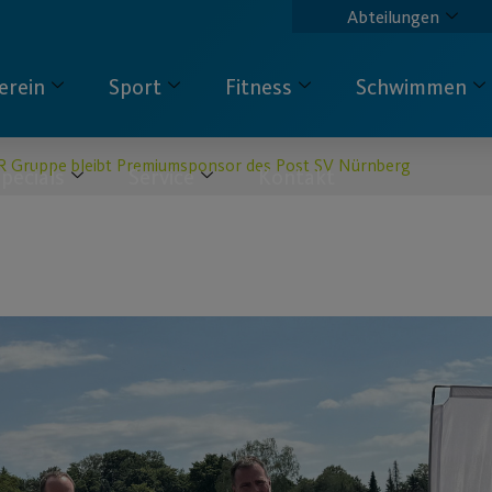
Abteilungen
erein
Sport
Fitness
Schwimmen
Gruppe bleibt Premiumsponsor des Post SV Nürnberg
pecials
Service
Kontakt