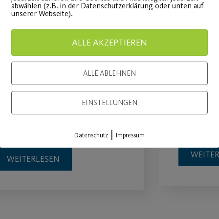
abwählen (z.B. in der Datenschutzerklärung oder unten auf
unserer Webseite).
ALLE AKZEPTIEREN
Statement des
Qi Gon
ALLE ABLEHNEN
Vorstands zur
Cycling
aktuellen Situation
EINSTELLUNGEN
Gesundhe
aus erhal
ielen Dank für Ihre Treue.
|
Datenschutz
Impressum
WEITE
WEITERLESEN