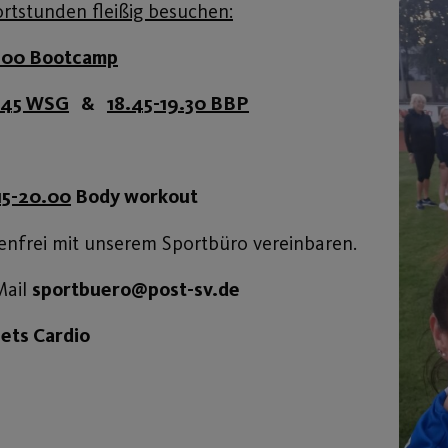
ortstunden fleißig besuchen:
.00 Bootcamp
.45 WSG
&
18.45-19.30 BBP
15-20.00
Body workout
enfrei mit unserem Sportbüro vereinbaren.
Mail
sportbuero@post-sv.de
eets Cardio