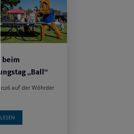
V beim
ngstag „Ball“
2026 auf der Wöhrder
RLESEN