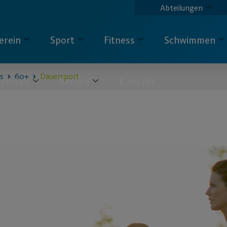
Abteilungen
erein
Sport
Fitness
Schwimmen
ss
60+
Dauersport
pecials
Service
Kontakt