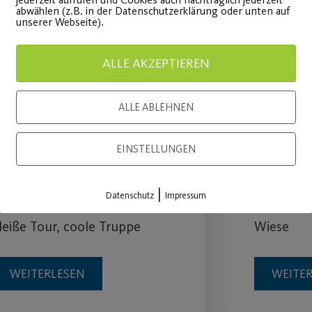
abwählen (z.B. in der Datenschutzerklärung oder unten auf
unserer Webseite).
ALLE AKZEPTIEREN
ALLE ABLEHNEN
Hitzeschlacht auf zwei
Post S
EINSTELLUNGEN
Rädern
Bewegu
|
Datenschutz
Impressum
adtourbericht vom 30.07. -
am 16.08.
eiße Tour, coole Truppe
Wiese
WEITERLESEN
WEITE