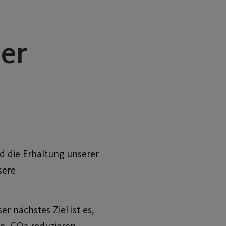
ner
d die Erhaltung unserer
sere
r nächstes Ziel ist es,
n, CO2 reduzieren,