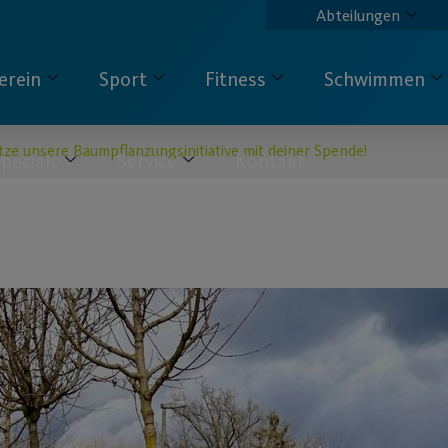
Abteilungen
erein
Sport
Fitness
Schwimmen
ze unsere Baumpflanzungsinitiative mit deiner Spende!
pecials
Service
Kontakt