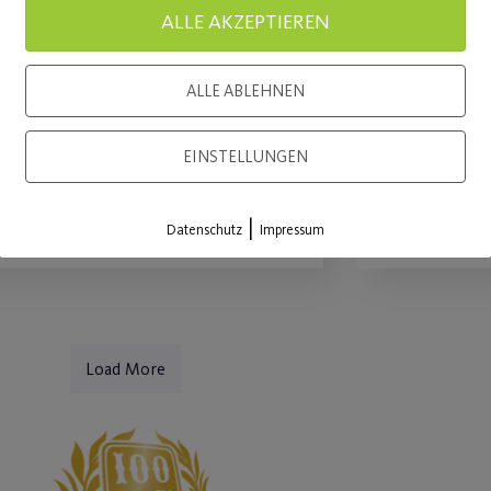
ALLE AKZEPTIEREN
hristopher Street Day -
Langfrist
ostenlose Kursstunden vom
stärkt in
ALLE ABLEHNEN
5.07.-06.08
Mädchen-
EINSTELLUNGEN
WEITERLESEN
WEITE
|
Datenschutz
Impressum
Load More