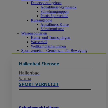
Dauersportangebote
Aquafitness/-gymnastik
Schwimmgruppen
Postis Sportschule
Kursangebote
Aquafitness Kurse
Schwimmkurse
Wassersportarten
Kunst- und Turmspringen
Wasserball
Wettkampfschwimmen
Sport vernetzt – Gemeinsam für Bewegung
Hallenbad Ebensee
Hallenbad
Sauna
SPORT VERNETZT
Schwimmabteilung