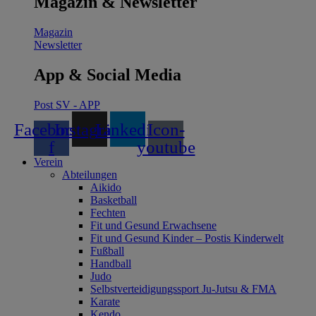
Magazin & Newsletter
Magazin
Newsletter
App & Social Media
Post SV - APP
Facebook-
Instagram
Linkedin
Icon-
f
youtube
Verein
Abteilungen
Aikido
Basketball
Fechten
Fit und Gesund Erwachsene
Fit und Gesund Kinder – Postis Kinderwelt
Fußball
Handball
Judo
Selbstverteidigungssport Ju-Jutsu & FMA
Karate
Kendo