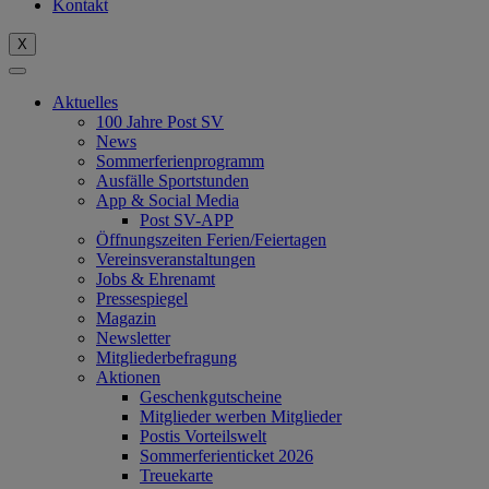
Kontakt
X
Aktuelles
100 Jahre Post SV
News
Sommerferienprogramm
Ausfälle Sportstunden
App & Social Media
Post SV-APP
Öffnungszeiten Ferien/Feiertagen
Vereinsveranstaltungen
Jobs & Ehrenamt
Pressespiegel
Magazin
Newsletter
Mitgliederbefragung
Aktionen
Geschenkgutscheine
Mitglieder werben Mitglieder
Postis Vorteilswelt
Sommerferienticket 2026
Treuekarte