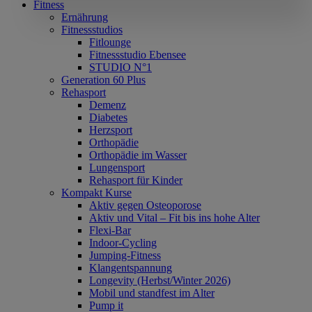
Fitness
Ernährung
Fitnessstudios
Fitlounge
Fitnessstudio Ebensee
STUDIO N°1
Generation 60 Plus
Rehasport
Demenz
Diabetes
Herzsport
Orthopädie
Orthopädie im Wasser
Lungensport
Rehasport für Kinder
Kompakt Kurse
Aktiv gegen Osteoporose
Aktiv und Vital – Fit bis ins hohe Alter
Flexi-Bar
Indoor-Cycling
Jumping-Fitness
Klangentspannung
Longevity (Herbst/Winter 2026)
Mobil und standfest im Alter
Pump it