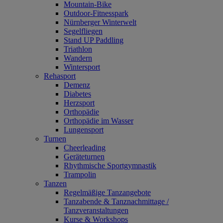
Mountain-Bike
Outdoor-Fitnesspark
Nürnberger Winterwelt
Segelfliegen
Stand UP Paddling
Triathlon
Wandern
Wintersport
Rehasport
Demenz
Diabetes
Herzsport
Orthopädie
Orthopädie im Wasser
Lungensport
Turnen
Cheerleading
Geräteturnen
Rhythmische Sportgymnastik
Trampolin
Tanzen
Regelmäßige Tanzangebote
Tanzabende & Tanznachmittage /
Tanzveranstaltungen
Kurse & Workshops