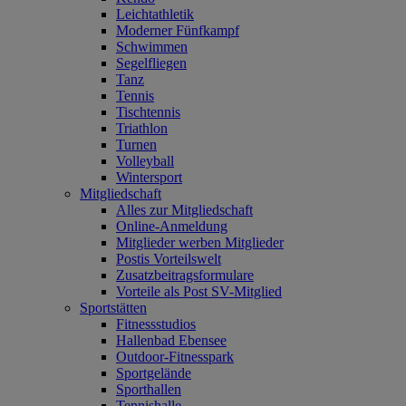
Leichtathletik
Moderner Fünfkampf
Schwimmen
Segelfliegen
Tanz
Tennis
Tischtennis
Triathlon
Turnen
Volleyball
Wintersport
Mitgliedschaft
Alles zur Mitgliedschaft
Online-Anmeldung
Mitglieder werben Mitglieder
Postis Vorteilswelt
Zusatzbeitragsformulare
Vorteile als Post SV-Mitglied
Sportstätten
Fitnessstudios
Hallenbad Ebensee
Outdoor-Fitnesspark
Sportgelände
Sporthallen
Tennishalle