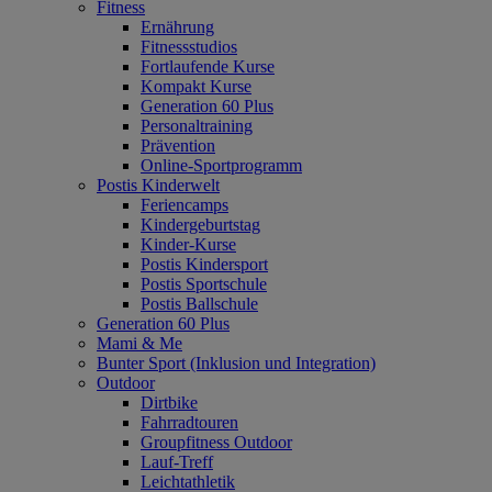
Fitness
Ernährung
Fitnessstudios
Fortlaufende Kurse
Kompakt Kurse
Generation 60 Plus
Personaltraining
Prävention
Online-Sportprogramm
Postis Kinderwelt
Feriencamps
Kindergeburtstag
Kinder-Kurse
Postis Kindersport
Postis Sportschule
Postis Ballschule
Generation 60 Plus
Mami & Me
Bunter Sport (Inklusion und Integration)
Outdoor
Dirtbike
Fahrradtouren
Groupfitness Outdoor
Lauf-Treff
Leichtathletik