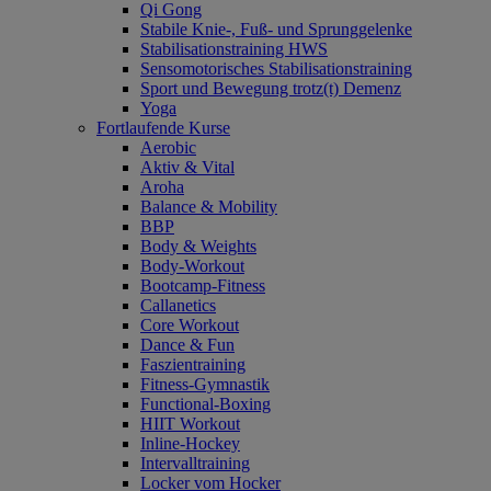
Qi Gong
Stabile Knie-, Fuß- und Sprunggelenke
Stabilisationstraining HWS
Sensomotorisches Stabilisationstraining
Sport und Bewegung trotz(t) Demenz
Yoga
Fortlaufende Kurse
Aerobic
Aktiv & Vital
Aroha
Balance & Mobility
BBP
Body & Weights
Body-Workout
Bootcamp-Fitness
Callanetics
Core Workout
Dance & Fun
Faszientraining
Fitness-Gymnastik
Functional-Boxing
HIIT Workout
Inline-Hockey
Intervalltraining
Locker vom Hocker