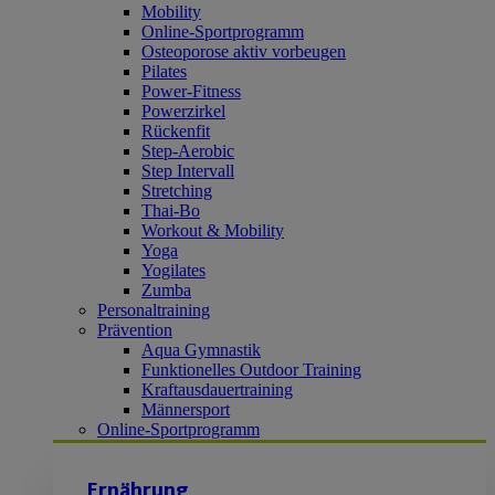
Mobility
Online-Sportprogramm
Osteoporose aktiv vorbeugen
Pilates
Power-Fitness
Powerzirkel
Rückenfit
Step-Aerobic
Step Intervall
Stretching
Thai-Bo
Workout & Mobility
Yoga
Yogilates
Zumba
Personaltraining
Prävention
Aqua Gymnastik
Funktionelles Outdoor Training
Kraftausdauertraining
Männersport
Online-Sportprogramm
Ernährung