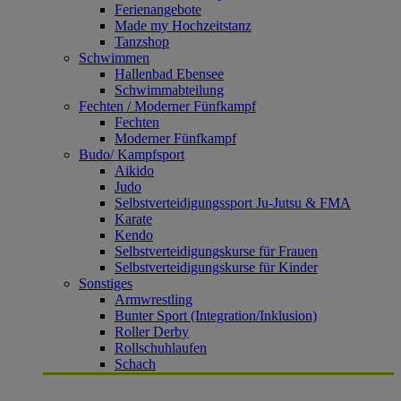
Ferienangebote
Made my Hochzeitstanz
Tanzshop
Schwimmen
Hallenbad Ebensee
Schwimmabteilung
Fechten / Moderner Fünfkampf
Fechten
Moderner Fünfkampf
Budo/ Kampfsport
Aikido
Judo
Selbstverteidigungssport Ju-Jutsu & FMA
Karate
Kendo
Selbstverteidigungskurse für Frauen
Selbstverteidigungskurse für Kinder
Sonstiges
Armwrestling
Bunter Sport (Integration/Inklusion)
Roller Derby
Rollschuhlaufen
Schach