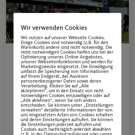
Wir verwenden Cookies
Wir nutzen auf unserer Webseite Cookies.
Einige Cookies sind notwendig (z.B. für den
Warenkorb) andere sind nicht notwendig. Die
nicht-notwendigen Cookies helfen uns bei der
Optimierung unseres Online-Angebotes,
MAN Truck & Bus wird
unserer Webseitenfunktionen und werden für
Marketingzwecke eingesetzt. Die Einwilligung
Premiumpartner
umfasst die Speicherung von Informationen
auf Ihrem Endgerät, das Auslesen
personenbezogener Daten sowie deren
Langfristige Partnerschaft stärkt
Verarbeitung. Klicken Sie auf „Alle
akzeptieren“, um in den Einsatz von nicht
insbesondere den Mädchen- und
notwendigen Cookies einzuwilligen oder auf
„Alle ablehnen“, wenn Sie sich anders
Frauenfußball
entscheiden. Sie können unter „Einstellungen
verwalten“ detaillierte Informationen der von
uns eingesetzten Arten von Cookies erhalten
und deren Einstellungen aufrufen. Sie können
WEITERLESEN
die Einstellungen jederzeit aufrufen und
Cookies auch nachträglich jederzeit abwählen
(z.B. in der Datenschutzerklärung oder unten