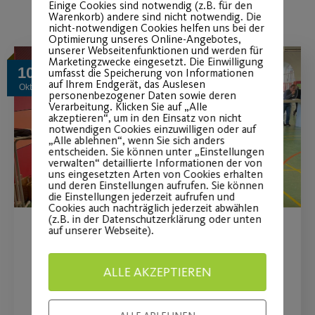
Einige Cookies sind notwendig (z.B. für den
Warenkorb) andere sind nicht notwendig. Die
nicht-notwendigen Cookies helfen uns bei der
Optimierung unseres Online-Angebotes,
unserer Webseitenfunktionen und werden für
Marketingzwecke eingesetzt. Die Einwilligung
10
umfasst die Speicherung von Informationen
auf Ihrem Endgerät, das Auslesen
Okt.
personenbezogener Daten sowie deren
Verarbeitung. Klicken Sie auf „Alle
akzeptieren“, um in den Einsatz von nicht
notwendigen Cookies einzuwilligen oder auf
„Alle ablehnen“, wenn Sie sich anders
entscheiden. Sie können unter „Einstellungen
verwalten“ detaillierte Informationen der von
uns eingesetzten Arten von Cookies erhalten
und deren Einstellungen aufrufen. Sie können
die Einstellungen jederzeit aufrufen und
Cookies auch nachträglich jederzeit abwählen
(z.B. in der Datenschutzerklärung oder unten
auf unserer Webseite).
EU Projekt #DARE-O beim
Herbstseminar des
ALLE AKZEPTIEREN
Freiburger Kreises