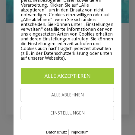
personenbezogener Daten sowie deren
Verarbeitung. Klicken Sie auf „Alle
akzeptieren“, um in den Einsatz von nicht
notwendigen Cookies einzuwilligen oder auf
„Alle ablehnen“, wenn Sie sich anders
entscheiden. Sie können unter „Einstellungen
verwalten“ detaillierte Informationen der von
uns eingesetzten Arten von Cookies erhalten
Jetzt anmelden für
und deren Einstellungen aufrufen. Sie können
die Einstellungen jederzeit aufrufen und
Postmeister und
Cookies auch nachträglich jederzeit abwählen
(z.B. in der Datenschutzerklärung oder unten
auf unserer Webseite).
Kinderturnabzeichen
für das Gauturnfest 2026
ALLE AKZEPTIEREN
WEITERLESEN
ALLE ABLEHNEN
EINSTELLUNGEN
|
Datenschutz
Impressum