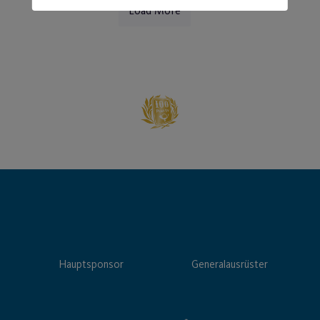
Load More
Hauptsponsor
Generalausrüster