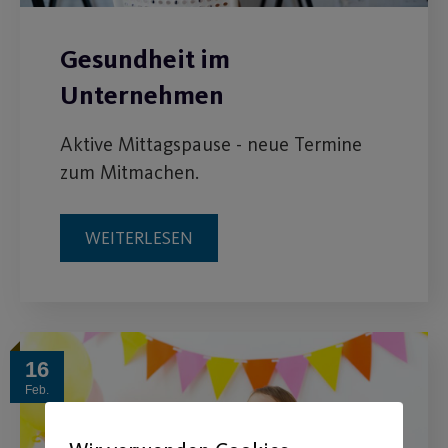
Gesundheit im
Unternehmen
Aktive Mittagspause - neue Termine
zum Mitmachen.
WEITERLESEN
16
Feb.