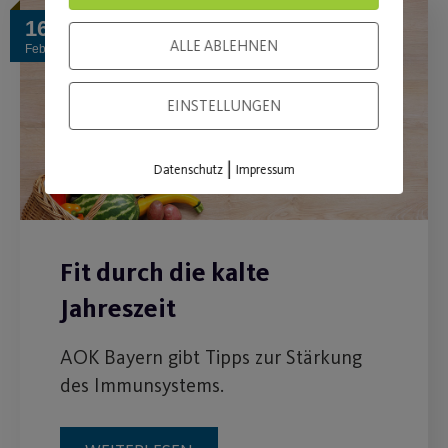
16
ALLE ABLEHNEN
Feb.
EINSTELLUNGEN
|
Datenschutz
Impressum
Fit durch die kalte
Jahreszeit
AOK Bayern gibt Tipps zur Stärkung
des Immunsystems.