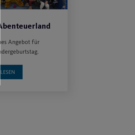
 Abenteuerland
ues Angebot für
ndergeburtstag.
RLESEN