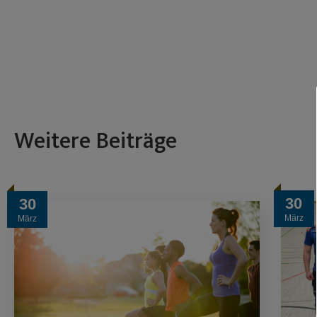
Weitere Beiträge
30
30
März
März