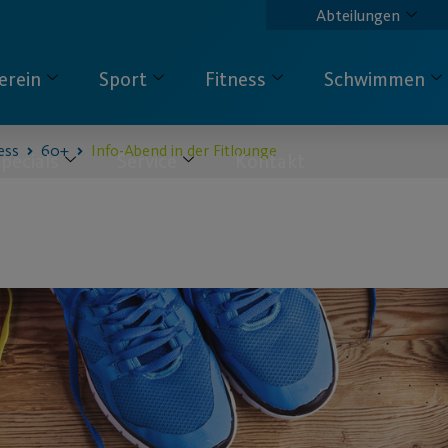
Abteilungen
erein
Sport
Fitness
Schwimmen
ess
60+
Info-Abend in der Fitlounge
pecials
Service
Kontakt