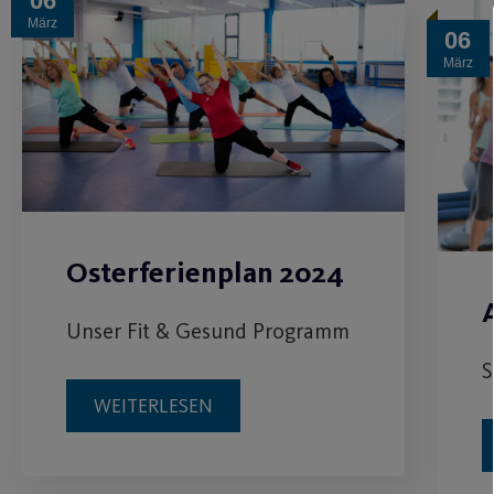
06
März
06
März
Osterferienplan 2024
Unser Fit & Gesund Programm
S
WEITERLESEN