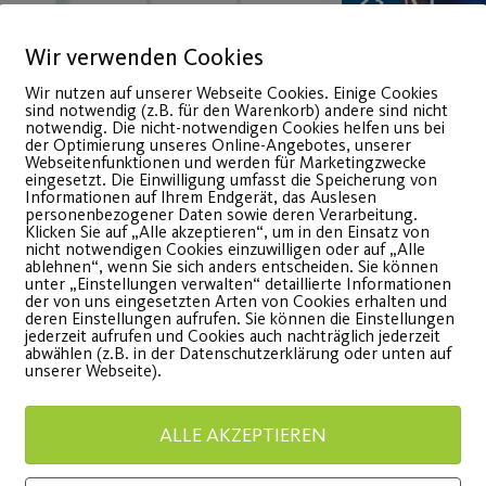
23
Feb.
Wir verwenden Cookies
Wir nutzen auf unserer Webseite Cookies. Einige Cookies
sind notwendig (z.B. für den Warenkorb) andere sind nicht
notwendig. Die nicht-notwendigen Cookies helfen uns bei
der Optimierung unseres Online-Angebotes, unserer
Webseitenfunktionen und werden für Marketingzwecke
eingesetzt. Die Einwilligung umfasst die Speicherung von
Informationen auf Ihrem Endgerät, das Auslesen
personenbezogener Daten sowie deren Verarbeitung.
Klicken Sie auf „Alle akzeptieren“, um in den Einsatz von
nicht notwendigen Cookies einzuwilligen oder auf „Alle
Karten
ablehnen“, wenn Sie sich anders entscheiden. Sie können
unter „Einstellungen verwalten“ detaillierte Informationen
der von uns eingesetzten Arten von Cookies erhalten und
Aktionstag 17.03.24
startet
deren Einstellungen aufrufen. Sie können die Einstellungen
jederzeit aufrufen und Cookies auch nachträglich jederzeit
abwählen (z.B. in der Datenschutzerklärung oder unten auf
tudio N°1
Ballettvo
unserer Webseite).
für den 
ALLE AKZEPTIEREN
27.04.202
WEITERLESEN
Fürth.