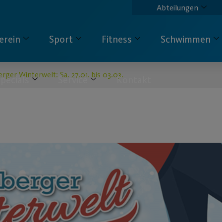
Abteilungen
erein
Sport
Fitness
Schwimmen
rger Winterwelt: Sa. 27.01. bis 03.03.
pecials
Service
Kontakt