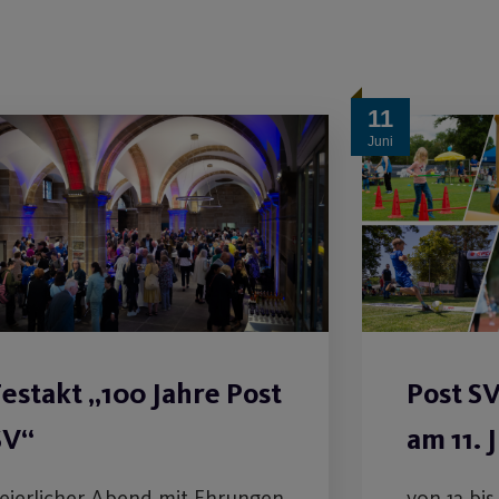
11
Juni
Festakt „100 Jahre Post
Post SV
SV“
am 11. 
eierlicher Abend mit Ehrungen
von 13 bi