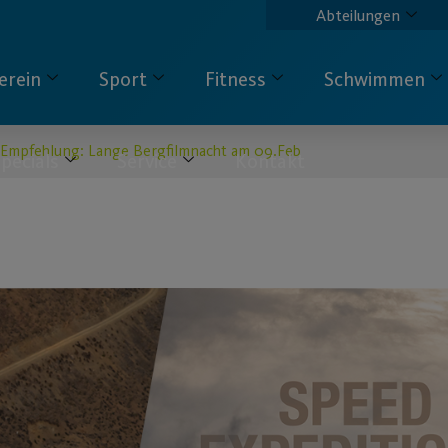
Abteilungen
erein
Sport
Fitness
Schwimmen
Empfehlung: Lange Bergfilmnacht am 09.Feb
pecials
Service
Kontakt