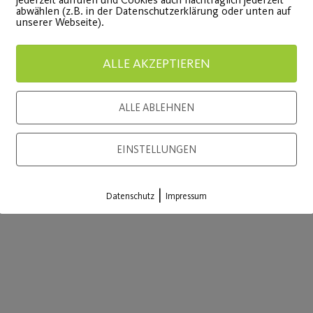
abwählen (z.B. in der Datenschutzerklärung oder unten auf
unserer Webseite).
ALLE AKZEPTIEREN
 von Janda-Eble
 an der Bar
ALLE ABLEHNEN
en und Filmemacher (Benedikt Böhm, Henrik
ein und in den Pausen und nach den Filmen mit dem 
EINSTELLUNGEN
|
Datenschutz
Impressum