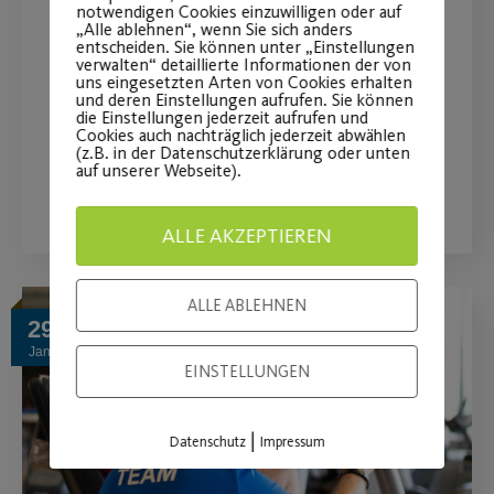
notwendigen Cookies einzuwilligen oder auf
Winterwelt
„Alle ablehnen“, wenn Sie sich anders
entscheiden. Sie können unter „Einstellungen
verwalten“ detaillierte Informationen der von
Zauberhaftes Ambiente vor
uns eingesetzten Arten von Cookies erhalten
und deren Einstellungen aufrufen. Sie können
historischer Kulisse
die Einstellungen jederzeit aufrufen und
Cookies auch nachträglich jederzeit abwählen
(z.B. in der Datenschutzerklärung oder unten
auf unserer Webseite).
WEITERLESEN
ALLE AKZEPTIEREN
ALLE ABLEHNEN
29
Jan.
EINSTELLUNGEN
|
Datenschutz
Impressum