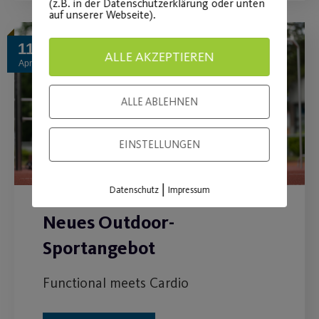
(z.B. in der Datenschutzerklärung oder unten
auf unserer Webseite).
11
ALLE AKZEPTIEREN
Apr.
ALLE ABLEHNEN
EINSTELLUNGEN
|
Datenschutz
Impressum
Neues Outdoor-
Sportangebot
Functional meets Cardio