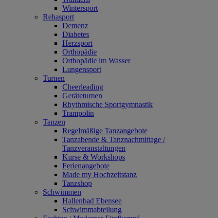
Wintersport
Rehasport
Demenz
Diabetes
Herzsport
Orthopädie
Orthopädie im Wasser
Lungensport
Turnen
Cheerleading
Geräteturnen
Rhythmische Sportgymnastik
Trampolin
Tanzen
Regelmäßige Tanzangebote
Tanzabende & Tanznachmittage /
Tanzveranstaltungen
Kurse & Workshops
Ferienangebote
Made my Hochzeitstanz
Tanzshop
Schwimmen
Hallenbad Ebensee
Schwimmabteilung