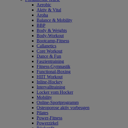
Aerobic
Aktiv & Vital
Aroha
Balance & Mobility
BBP
Body & Weights
Body-Workout
Bootcamp-Fitness
Callanetics
Core Workout
Dance & Fun
Faszientraining
Fitness-Gymnastik
Functional-Boxing
HIIT Workout
Inline-Hockey
Intervalltraining
Locker vom Hocker
Mobility
Online-Sportprogramm
Osteoporose aktiv vorbeugen
Pilates
Power-Fitness
Powerzirkel