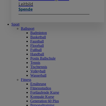
Leitbild
Spende
Sport
Ballsport
Badminton
Basketball
Faustball
Floorball
Fußball
Handball
Postis Ballschule
Tennis
Tischtennis
Volleyball
Wasserball
Fitness
Ernährung
Fitnessstudios
Fortlaufende Kurse
Kompakt Kurse
Generation 60 Plus
Personaltraining