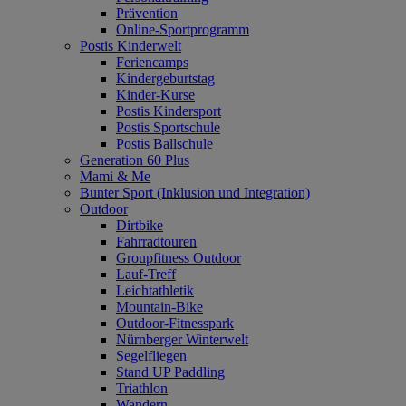
Prävention
Online-Sportprogramm
Postis Kinderwelt
Feriencamps
Kindergeburtstag
Kinder-Kurse
Postis Kindersport
Postis Sportschule
Postis Ballschule
Generation 60 Plus
Mami & Me
Bunter Sport (Inklusion und Integration)
Outdoor
Dirtbike
Fahrradtouren
Groupfitness Outdoor
Lauf-Treff
Leichtathletik
Mountain-Bike
Outdoor-Fitnesspark
Nürnberger Winterwelt
Segelfliegen
Stand UP Paddling
Triathlon
Wandern