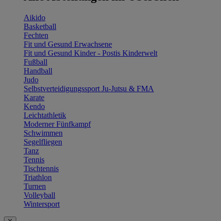
Aikido
Basketball
Fechten
Fit und Gesund Erwachsene
Fit und Gesund Kinder - Postis Kinderwelt
Fußball
Handball
Judo
Selbstverteidigungssport Ju-Jutsu & FMA
Karate
Kendo
Leichtathletik
Moderner Fünfkampf
Schwimmen
Segelfliegen
Tanz
Tennis
Tischtennis
Triathlon
Turnen
Volleyball
Wintersport