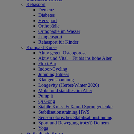
Rehasport
Demenz
Diabetes
Herzsport
Orthopädie
Orthopädie im Wasser
Lungensport
Rehasport für Kinder
Kompakt Kurse
Aktiv gegen Osteoporose
Aktiv und Vital – Fit bis ins hohe Alter
Flexi-Bar
Indoor-Cycling
Jumping-Fitness
Klangentspannung
Longevity (Herbst/Winter 2026)
Mobil und standfest im Alter
Pump it
Qi Gong
Stabile Knie-, Fuß- und Sprunggelenke
Stabilisationstraining HWS
Sensomotorisches Stabilisationstraining
Sport und Bewegung trotz(t) Demenz
Yoga
Fortlaufende Kurse