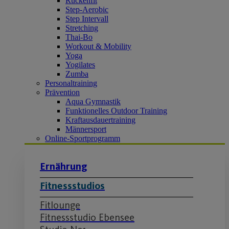
Rückenfit
Step-Aerobic
Step Intervall
Stretching
Thai-Bo
Workout & Mobility
Yoga
Yogilates
Zumba
Personaltraining
Prävention
Aqua Gymnastik
Funktionelles Outdoor Training
Kraftausdauertraining
Männersport
Online-Sportprogramm
Ernährung
Fitnessstudios
Fitlounge
Fitnessstudio Ebensee