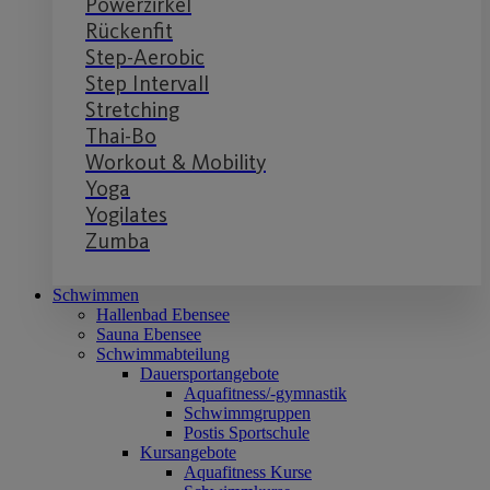
Powerzirkel
Rückenfit
Step-Aerobic
Step Intervall
Stretching
Thai-Bo
Workout & Mobility
Yoga
Yogilates
Zumba
Schwimmen
Hallenbad Ebensee
Sauna Ebensee
Schwimmabteilung
Dauersportangebote
Aquafitness/-gymnastik
Schwimmgruppen
Postis Sportschule
Kursangebote
Aquafitness Kurse