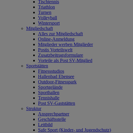
Tischtennis
Triathlon
Turnen
Volleyball
Wintersport
Mitgliedschaft
Alles zur Mitgliedschaft
Online-Anmeldung
Mitglieder werben Mitglieder
Postis Vorteilswelt
Zusatzbeitragsformulare
Vorteile als Post SV-Mitglied
Sportstätten
Fitnessstudios
Hallenbad Ebensee
Outdoor-Fitnesspark
Sportgelände
Sporthallen
Tennishalle
Post SV-Gaststätten
Struktur
Ansprechpartner
Geschäftsstelle
Leitbild
Safe Sport (Kinder- und Jugendschutz)