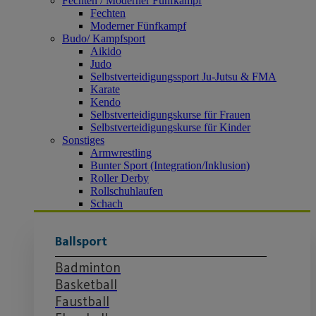
Fechten / Moderner Fünfkampf
Fechten
Moderner Fünfkampf
Budo/ Kampfsport
Aikido
Judo
Selbstverteidigungssport Ju-Jutsu & FMA
Karate
Kendo
Selbstverteidigungskurse für Frauen
Selbstverteidigungskurse für Kinder
Sonstiges
Armwrestling
Bunter Sport (Integration/Inklusion)
Roller Derby
Rollschuhlaufen
Schach
Ballsport
Badminton
Basketball
Faustball