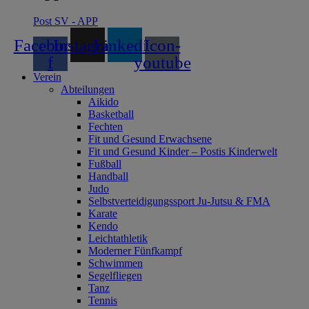
Post SV - APP
Facebook-
Instagram
Linkedin
Icon-
f
youtube
Verein
Abteilungen
Aikido
Basketball
Fechten
Fit und Gesund Erwachsene
Fit und Gesund Kinder – Postis Kinderwelt
Fußball
Handball
Judo
Selbstverteidigungssport Ju-Jutsu & FMA
Karate
Kendo
Leichtathletik
Moderner Fünfkampf
Schwimmen
Segelfliegen
Tanz
Tennis