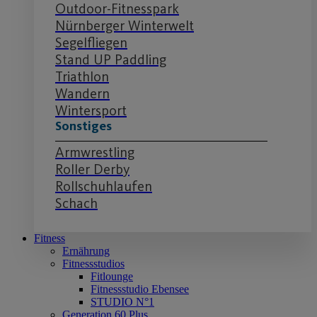
Outdoor-Fitnesspark
Nürnberger Winterwelt
Segelfliegen
Stand UP Paddling
Triathlon
Wandern
Wintersport
Sonstiges
Armwrestling
Roller Derby
Rollschuhlaufen
Schach
Fitness
Ernährung
Fitnessstudios
Fitlounge
Fitnessstudio Ebensee
STUDIO N°1
Generation 60 Plus