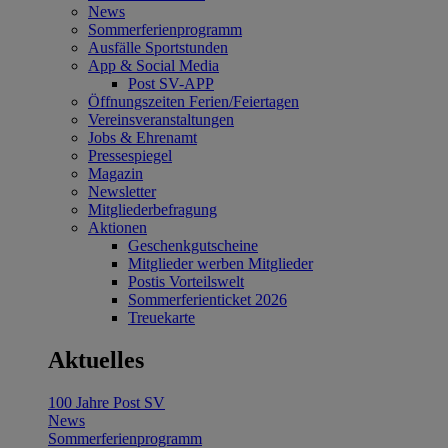
News
Sommerferienprogramm
Ausfälle Sportstunden
App & Social Media
Post SV-APP
Öffnungszeiten Ferien/Feiertagen
Vereinsveranstaltungen
Jobs & Ehrenamt
Pressespiegel
Magazin
Newsletter
Mitgliederbefragung
Aktionen
Geschenkgutscheine
Mitglieder werben Mitglieder
Postis Vorteilswelt
Sommerferienticket 2026
Treuekarte
Aktuelles
100 Jahre Post SV
News
Sommerferienprogramm