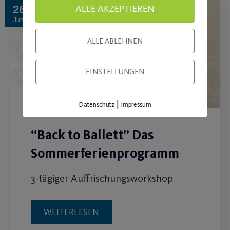
ALLE AKZEPTIEREN
26
Juni
ALLE ABLEHNEN
EINSTELLUNGEN
|
Datenschutz
Impressum
“Back to Ballett” Das
Sommerferienprogramm
3-tägiger Auffrischungsworkshop
WEITERLESEN