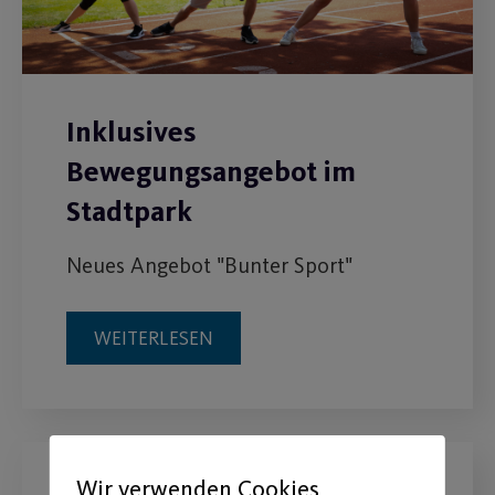
Inklusives
Bewegungsangebot im
Stadtpark
Neues Angebot "Bunter Sport"
WEITERLESEN
Wir verwenden Cookies