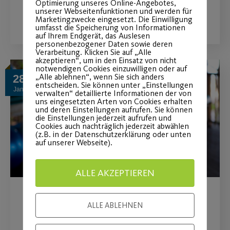
Optimierung unseres Online-Angebotes,
WEITERLESEN
unserer Webseitenfunktionen und werden für
Marketingzwecke eingesetzt. Die Einwilligung
umfasst die Speicherung von Informationen
auf Ihrem Endgerät, das Auslesen
personenbezogener Daten sowie deren
Verarbeitung. Klicken Sie auf „Alle
akzeptieren“, um in den Einsatz von nicht
notwendigen Cookies einzuwilligen oder auf
„Alle ablehnen“, wenn Sie sich anders
28
entscheiden. Sie können unter „Einstellungen
Jan.
verwalten“ detaillierte Informationen der von
uns eingesetzten Arten von Cookies erhalten
und deren Einstellungen aufrufen. Sie können
die Einstellungen jederzeit aufrufen und
Cookies auch nachträglich jederzeit abwählen
(z.B. in der Datenschutzerklärung oder unten
auf unserer Webseite).
ALLE AKZEPTIEREN
Qi Gong und Indoor Cycling
ALLE ABLEHNEN
jetzt LIVE!