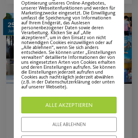
Optimierung unseres Online-Angebotes,
unserer Webseitenfunktionen und werden für
Marketingzwecke eingesetzt. Die Einwilligung
umfasst die Speicherung von Informationen
auf Ihrem Endgerät, das Auslesen
25
personenbezogener Daten sowie deren
Jan.
Verarbeitung. Klicken Sie auf „Alle
akzeptieren“, um in den Einsatz von nicht
notwendigen Cookies einzuwilligen oder auf
„Alle ablehnen“, wenn Sie sich anders
entscheiden. Sie können unter „Einstellungen
verwalten“ detaillierte Informationen der von
uns eingesetzten Arten von Cookies erhalten
und deren Einstellungen aufrufen. Sie können
die Einstellungen jederzeit aufrufen und
Cookies auch nachträglich jederzeit abwählen
(z.B. in der Datenschutzerklärung oder unten
auf unserer Webseite).
Bund unterstützt
ALLE AKZEPTIEREN
Neumitgliedschaft im
Sportverein mit 40 €
ALLE ABLEHNEN
Post SV erlässt zusätzlich deine