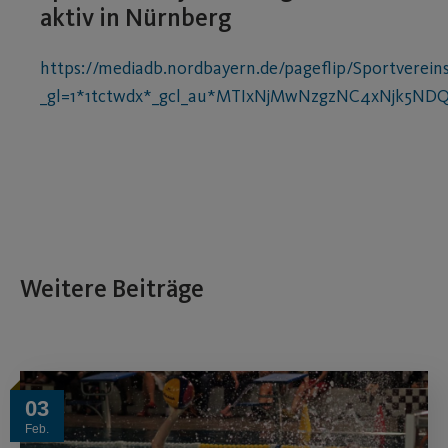
aktiv in Nürnberg
https://mediadb.nordbayern.de/pageflip/Sportverein
_gl=1*1tctwdx*_gcl_au*MTIxNjMwNzgzNC4xNjk5NDQ
Weitere Beiträge
03
Feb.