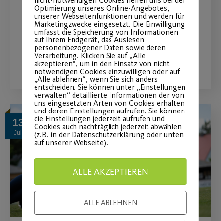
nicht-notwendigen Cookies helfen uns bei der
Optimierung unseres Online-Angebotes,
Abwechslungsreiches Programm für
unserer Webseitenfunktionen und werden für
die ganze Familie
Marketingzwecke eingesetzt. Die Einwilligung
umfasst die Speicherung von Informationen
auf Ihrem Endgerät, das Auslesen
personenbezogener Daten sowie deren
Verarbeitung. Klicken Sie auf „Alle
WEITERLESEN
akzeptieren“, um in den Einsatz von nicht
notwendigen Cookies einzuwilligen oder auf
„Alle ablehnen“, wenn Sie sich anders
entscheiden. Sie können unter „Einstellungen
verwalten“ detaillierte Informationen der von
uns eingesetzten Arten von Cookies erhalten
und deren Einstellungen aufrufen. Sie können
die Einstellungen jederzeit aufrufen und
13
Cookies auch nachträglich jederzeit abwählen
Juli
(z.B. in der Datenschutzerklärung oder unten
auf unserer Webseite).
ALLE AKZEPTIEREN
ALLE ABLEHNEN