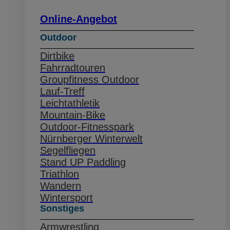
Online-Angebot
Outdoor
Dirtbike
Fahrradtouren
Groupfitness Outdoor
Lauf-Treff
Leichtathletik
Mountain-Bike
Outdoor-Fitnesspark
Nürnberger Winterwelt
Segelfliegen
Stand UP Paddling
Triathlon
Wandern
Wintersport
Sonstiges
Armwrestling