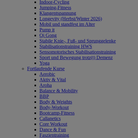
Indoor-Cycling
Jumping-Fitness
Klangentspannung
Longevity (Herbst/Winter 2026)
Mobil und standfest im Alter
Pump it
Qi Gong
Stabile Knie-, Fuß- und Sprunggelenke
Stabilisationstraining HWS
Sensomotorisches Stabilisationstraining
Sport und Bewegung trotz(t) Demenz
Yoga
Fortlaufende Kurse
Aerobic
Aktiv & Vital
Aroha
Balance & Mobility
BBP
Body & Weights
Body-Workout
Bootcamp-Fitness
Callanetics
Core Workout
Dance & Fun
Faszientraining