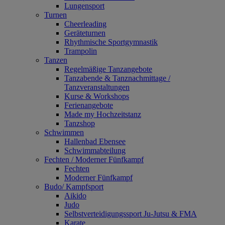
Lungensport
Turnen
Cheerleading
Geräteturnen
Rhythmische Sportgymnastik
Trampolin
Tanzen
Regelmäßige Tanzangebote
Tanzabende & Tanznachmittage /
Tanzveranstaltungen
Kurse & Workshops
Ferienangebote
Made my Hochzeitstanz
Tanzshop
Schwimmen
Hallenbad Ebensee
Schwimmabteilung
Fechten / Moderner Fünfkampf
Fechten
Moderner Fünfkampf
Budo/ Kampfsport
Aikido
Judo
Selbstverteidigungssport Ju-Jutsu & FMA
Karate