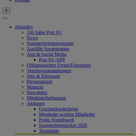
X
Aktuelles
100 Jahre Post SV
News
Sommerferienprogramm
Ausfälle Sportstunden
App & Social Media
Post SV-APP
Öffnungszeiten Ferien/Feiertagen
Vereinsveranstaltungen
Jobs & Ehrenamt
Pressespiegel
Magazin
Newsletter
Mitgliederbefragung
Aktionen
Geschenkgutscheine
Mitglieder werben Mitglieder
Postis Vorteilswelt
Sommerferienticket 2026
Treuekarte