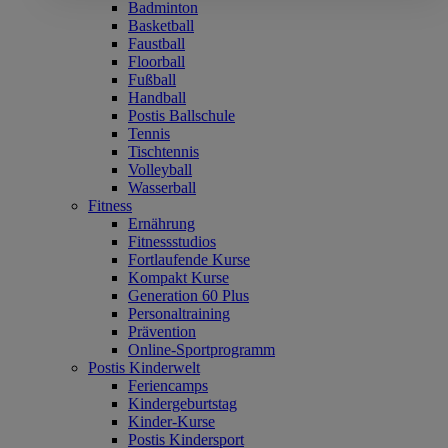
Badminton
Basketball
Faustball
Floorball
Fußball
Handball
Postis Ballschule
Tennis
Tischtennis
Volleyball
Wasserball
Fitness
Ernährung
Fitnessstudios
Fortlaufende Kurse
Kompakt Kurse
Generation 60 Plus
Personaltraining
Prävention
Online-Sportprogramm
Postis Kinderwelt
Feriencamps
Kindergeburtstag
Kinder-Kurse
Postis Kindersport