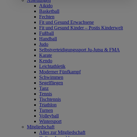
Abteilungen
Aikido
Basketball
Fechten
Fit und Gesund Erwachsene
Fit und Gesund Kinder – Postis Kinderwelt
Fußball
Handball
Judo
Selbstverteidigungssport Ju-Jutsu & FMA
Karate
Kendo
Leichtathletik
Moderner Fünfkampf
Schwimmen
Segelfliegen
Tanz
Tennis
Tischtennis
Triathlon
Turnen
Volleyball
Wintersport
Mitgliedschaft
Alles zur Mitgliedschaft