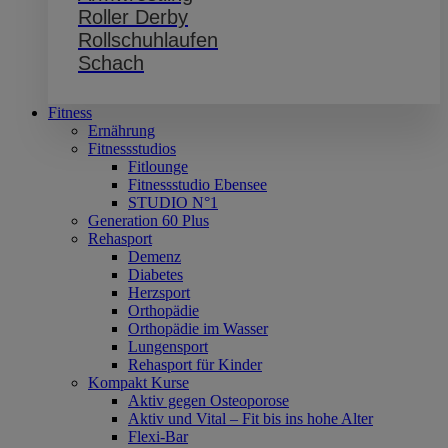
Roller Derby
Rollschuhlaufen
Schach
Fitness
Ernährung
Fitnessstudios
Fitlounge
Fitnessstudio Ebensee
STUDIO N°1
Generation 60 Plus
Rehasport
Demenz
Diabetes
Herzsport
Orthopädie
Orthopädie im Wasser
Lungensport
Rehasport für Kinder
Kompakt Kurse
Aktiv gegen Osteoporose
Aktiv und Vital – Fit bis ins hohe Alter
Flexi-Bar