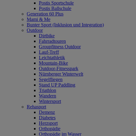
Postis Sportschule
Postis Ballschule
Generation 60 Plus
Mami & Me
Bunter Sport (Inklusion und Integration)
Outdoor
Dirtbike
Fahrradtouren
Groupfitness Outdoor
Lauf-Treff
Leichtathletik
Mountain-Bike
Outdoor-Fitnesspark
Nürnberger Winterwelt
Segelfliegen
Stand UP Paddling
Triathlon
Wandern
Wintersport
Rehasport
Demenz
Diabetes
Herzsport
Orthopädie
Orthopädie im Wasser