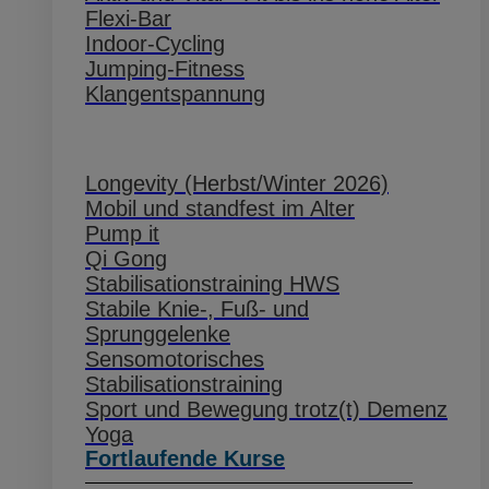
Flexi-Bar
Indoor-Cycling
Jumping-Fitness
Klangentspannung
Longevity (Herbst/Winter 2026)
Mobil und standfest im Alter
Pump it
Qi Gong
Stabilisationstraining HWS
Stabile Knie-, Fuß- und
Sprunggelenke
Sensomotorisches
Stabilisationstraining
Sport und Bewegung trotz(t) Demenz
Yoga
Fortlaufende Kurse