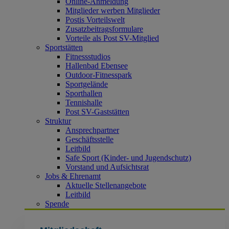
Online-Anmeldung
Mitglieder werben Mitglieder
Postis Vorteilswelt
Zusatzbeitragsformulare
Vorteile als Post SV-Mitglied
Sportstätten
Fitnessstudios
Hallenbad Ebensee
Outdoor-Fitnesspark
Sportgelände
Sporthallen
Tennishalle
Post SV-Gaststätten
Struktur
Ansprechpartner
Geschäftsstelle
Leitbild
Safe Sport (Kinder- und Jugendschutz)
Vorstand und Aufsichtsrat
Jobs & Ehrenamt
Aktuelle Stellenangebote
Leitbild
Spende