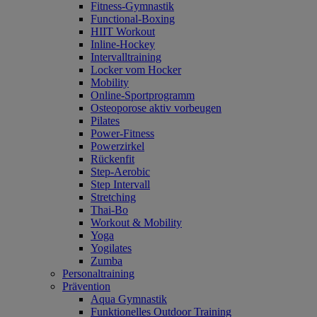
Fitness-Gymnastik
Functional-Boxing
HIIT Workout
Inline-Hockey
Intervalltraining
Locker vom Hocker
Mobility
Online-Sportprogramm
Osteoporose aktiv vorbeugen
Pilates
Power-Fitness
Powerzirkel
Rückenfit
Step-Aerobic
Step Intervall
Stretching
Thai-Bo
Workout & Mobility
Yoga
Yogilates
Zumba
Personaltraining
Prävention
Aqua Gymnastik
Funktionelles Outdoor Training