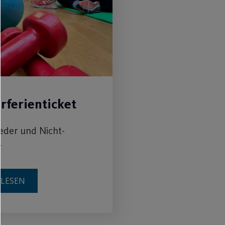
ferienticket
ieder und Nicht-
r
RLESEN