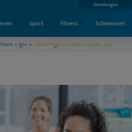
Abteilungen
erein
Sport
Fitness
Schwimmen
Fitness
60+
Frischer Wind im Zumba Programm 2023
pecials
Service
Kontakt