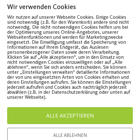
Wir verwenden Cookies
Wir nutzen auf unserer Webseite Cookies. Einige Cookies
sind notwendig (z.B. für den Warenkorb) andere sind nicht
notwendig. Die nicht-notwendigen Cookies helfen uns bei
der Optimierung unseres Online-Angebotes, unserer
Webseitenfunktionen und werden für Marketingzwecke
eingesetzt. Die Einwilligung umfasst die Speicherung von
Informationen auf Ihrem Endgerät, das Auslesen
personenbezogener Daten sowie deren Verarbeitung.
Klicken Sie auf „Alle akzeptieren“, um in den Einsatz von
nicht notwendigen Cookies einzuwilligen oder auf „Alle
JEDER MENSCH –
Sommer
ablehnen“, wenn Sie sich anders entscheiden. Sie können
unter „Einstellungen verwalten“ detaillierte Informationen
Große Tanzshows in
der von uns eingesetzten Arten von Cookies erhalten und
Für Mitgl
deren Einstellungen aufrufen. Sie können die Einstellungen
jederzeit aufrufen und Cookies auch nachträglich jederzeit
der Stadthalle Fürth!
Mitgliede
abwählen (z.B. in der Datenschutzerklärung oder unten auf
unserer Webseite).
etzt noch schnell Tickets
WEITE
ALLE AKZEPTIEREN
ichern!
ALLE ABLEHNEN
WEITERLESEN