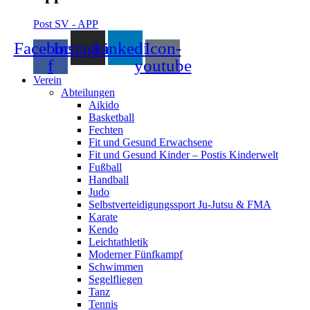
Post SV - APP
Facebook-
Instagram
Linkedin
Icon-
f
youtube
Verein
Abteilungen
Aikido
Basketball
Fechten
Fit und Gesund Erwachsene
Fit und Gesund Kinder – Postis Kinderwelt
Fußball
Handball
Judo
Selbstverteidigungssport Ju-Jutsu & FMA
Karate
Kendo
Leichtathletik
Moderner Fünfkampf
Schwimmen
Segelfliegen
Tanz
Tennis