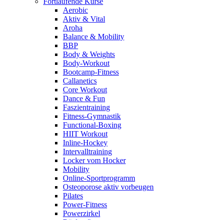
Fortlaufende Kurse
Aerobic
Aktiv & Vital
Aroha
Balance & Mobility
BBP
Body & Weights
Body-Workout
Bootcamp-Fitness
Callanetics
Core Workout
Dance & Fun
Faszientraining
Fitness-Gymnastik
Functional-Boxing
HIIT Workout
Inline-Hockey
Intervalltraining
Locker vom Hocker
Mobility
Online-Sportprogramm
Osteoporose aktiv vorbeugen
Pilates
Power-Fitness
Powerzirkel