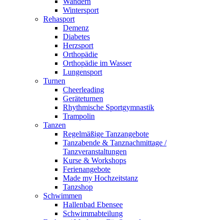
Wandern
Wintersport
Rehasport
Demenz
Diabetes
Herzsport
Orthopädie
Orthopädie im Wasser
Lungensport
Turnen
Cheerleading
Geräteturnen
Rhythmische Sportgymnastik
Trampolin
Tanzen
Regelmäßige Tanzangebote
Tanzabende & Tanznachmittage /
Tanzveranstaltungen
Kurse & Workshops
Ferienangebote
Made my Hochzeitstanz
Tanzshop
Schwimmen
Hallenbad Ebensee
Schwimmabteilung