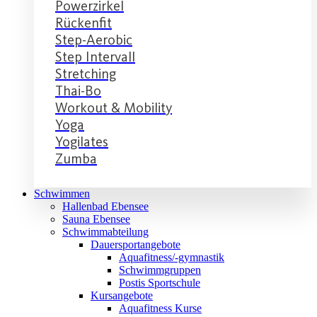
Powerzirkel
Rückenfit
Step-Aerobic
Step Intervall
Stretching
Thai-Bo
Workout & Mobility
Yoga
Yogilates
Zumba
Schwimmen
Hallenbad Ebensee
Sauna Ebensee
Schwimmabteilung
Dauersportangebote
Aquafitness/-gymnastik
Schwimmgruppen
Postis Sportschule
Kursangebote
Aquafitness Kurse