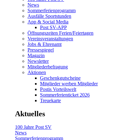
News
Sommerferienprogramm
Ausfälle Sportstunden
App & Social Media
Post SV-APP
Öffnungszeiten Ferien/Feiertagen
Vereinsveranstaltungen
Jobs & Ehrenamt
Pressespiegel
Magazin
Newsletter
Mitgliederbefragung
Aktionen
Geschenkgutscheine
Mitglieder werben Mitglieder
Postis Vorteilswelt
Sommerferienticket 2026
Treuekarte
Aktuelles
100 Jahre Post SV
News
Sommerferienprogramm