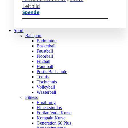
Leitbild
Spende
Sport
Ballsport
Badminton
Basketball
Faustball
Floorball
Fußball
Handball
Postis Ballschule
Tennis
Tischtennis
Volleyball
Wasserball
Fitness
Ernährung
Fitnessstudios
Fortlaufende Kurse
Kompakt Kurse
Generation 60 Plus