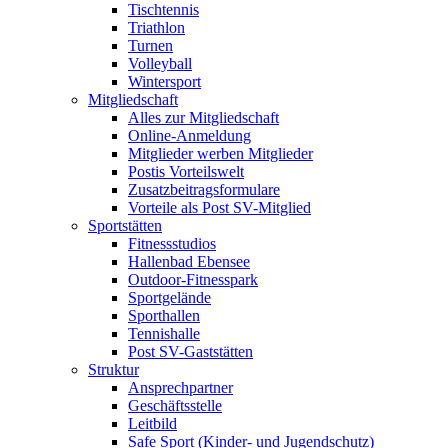
Tischtennis
Triathlon
Turnen
Volleyball
Wintersport
Mitgliedschaft
Alles zur Mitgliedschaft
Online-Anmeldung
Mitglieder werben Mitglieder
Postis Vorteilswelt
Zusatzbeitragsformulare
Vorteile als Post SV-Mitglied
Sportstätten
Fitnessstudios
Hallenbad Ebensee
Outdoor-Fitnesspark
Sportgelände
Sporthallen
Tennishalle
Post SV-Gaststätten
Struktur
Ansprechpartner
Geschäftsstelle
Leitbild
Safe Sport (Kinder- und Jugendschutz)