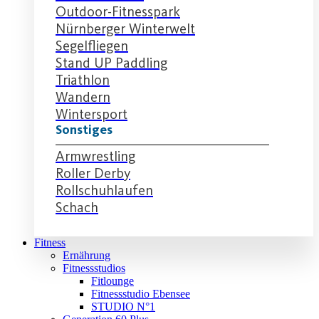
Outdoor-Fitnesspark
Nürnberger Winterwelt
Segelfliegen
Stand UP Paddling
Triathlon
Wandern
Wintersport
Sonstiges
Armwrestling
Roller Derby
Rollschuhlaufen
Schach
Fitness
Ernährung
Fitnessstudios
Fitlounge
Fitnessstudio Ebensee
STUDIO N°1