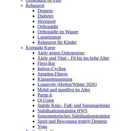
Generation 60 Plus
Rehasport
Demenz
Diabetes
Herzsport
Orthopädie
Orthopädie im Wasser
Lungensport
Rehasport für Kinder
Kompakt Kurse
Aktiv gegen Osteoporose
Aktiv und Vital – Fit bis ins hohe Alter
Flexi-Bar
Indoor-Cycling
Jumping-Fitness
Klangentspannung
Longevity (Herbst/Winter 2026)
Mobil und standfest im Alter
Pump it
Qi Gong
Stabile Knie-, Fuß- und Sprunggelenke
Stabilisationstraining HWS
Sensomotorisches Stabilisationstraining
Sport und Bewegung trotz(t) Demenz
Yoga