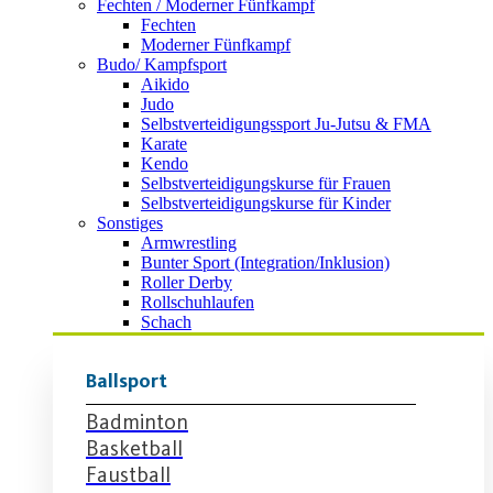
Fechten / Moderner Fünfkampf
Fechten
Moderner Fünfkampf
Budo/ Kampfsport
Aikido
Judo
Selbstverteidigungssport Ju-Jutsu & FMA
Karate
Kendo
Selbstverteidigungskurse für Frauen
Selbstverteidigungskurse für Kinder
Sonstiges
Armwrestling
Bunter Sport (Integration/Inklusion)
Roller Derby
Rollschuhlaufen
Schach
Ballsport
Badminton
Basketball
Faustball