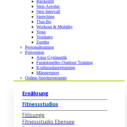
Rückenfit
Step-Aerobic
Step Intervall
Stretching
Thai-Bo
Workout & Mobility
Yoga
Yogilates
Zumba
Personaltraining
Prävention
Aqua Gymnastik
Funktionelles Outdoor Training
Kraftausdauertraining
Männersport
Online-Sportprogramm
Ernährung
Fitnessstudios
Fitlounge
Fitnessstudio Ebensee