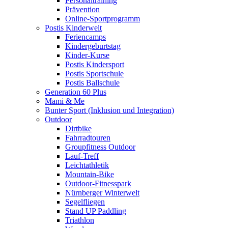
Personaltraining
Prävention
Online-Sportprogramm
Postis Kinderwelt
Feriencamps
Kindergeburtstag
Kinder-Kurse
Postis Kindersport
Postis Sportschule
Postis Ballschule
Generation 60 Plus
Mami & Me
Bunter Sport (Inklusion und Integration)
Outdoor
Dirtbike
Fahrradtouren
Groupfitness Outdoor
Lauf-Treff
Leichtathletik
Mountain-Bike
Outdoor-Fitnesspark
Nürnberger Winterwelt
Segelfliegen
Stand UP Paddling
Triathlon