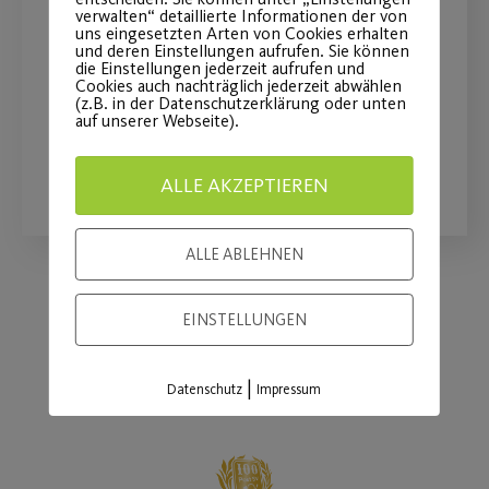
Baum-Pflanzung am
verwalten“ detaillierte Informationen der von
uns eingesetzten Arten von Cookies erhalten
Sportpark Ebensee
und deren Einstellungen aufrufen. Sie können
die Einstellungen jederzeit aufrufen und
Cookies auch nachträglich jederzeit abwählen
Gemeinsame Aktion für die Umwelt
(z.B. in der Datenschutzerklärung oder unten
auf unserer Webseite).
WEITERLESEN
ALLE AKZEPTIEREN
ALLE ABLEHNEN
EINSTELLUNGEN
Load More
|
Datenschutz
Impressum