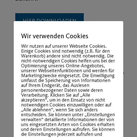
HIER DOWNLOADEN
Wir verwenden Cookies
Unsere Vereins-App wird in
Wir nutzen auf unserer Webseite Cookies.
Zusammenarbeit mit dem App-
Einige Cookies sind notwendig (z.B. für den
Dienstleister
Appack
realisiert – einer
Warenkorb) andere sind nicht notwendig. Die
nicht-notwendigen Cookies helfen uns bei der
professionellen Plattform zur App-
Optimierung unseres Online-Angebotes,
unserer Webseitenfunktionen und werden für
Erstellung und -Betreuung. Die technische
Marketingzwecke eingesetzt. Die Einwilligung
umfasst die Speicherung von Informationen
Entwicklung und der Betrieb der App
auf Ihrem Endgerät, das Auslesen
liegen dabei bei Appack (vmapit GmbH).
personenbezogener Daten sowie deren
Verarbeitung. Klicken Sie auf „Alle
akzeptieren“, um in den Einsatz von nicht
notwendigen Cookies einzuwilligen oder auf
„Alle ablehnen“, wenn Sie sich anders
entscheiden. Sie können unter „Einstellungen
verwalten“ detaillierte Informationen der von
uns eingesetzten Arten von Cookies erhalten
und deren Einstellungen aufrufen. Sie können
die Einstellungen jederzeit aufrufen und