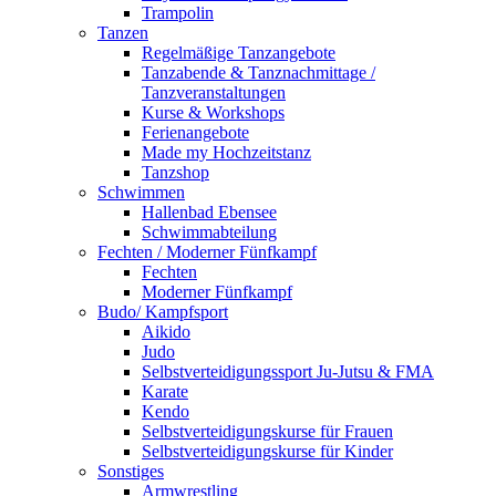
Trampolin
Tanzen
Regelmäßige Tanzangebote
Tanzabende & Tanznachmittage /
Tanzveranstaltungen
Kurse & Workshops
Ferienangebote
Made my Hochzeitstanz
Tanzshop
Schwimmen
Hallenbad Ebensee
Schwimmabteilung
Fechten / Moderner Fünfkampf
Fechten
Moderner Fünfkampf
Budo/ Kampfsport
Aikido
Judo
Selbstverteidigungssport Ju-Jutsu & FMA
Karate
Kendo
Selbstverteidigungskurse für Frauen
Selbstverteidigungskurse für Kinder
Sonstiges
Armwrestling