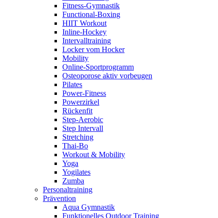
Fitness-Gymnastik
Functional-Boxing
HIIT Workout
Inline-Hockey
Intervalltraining
Locker vom Hocker
Mobility
Online-Sportprogramm
Osteoporose aktiv vorbeugen
Pilates
Power-Fitness
Powerzirkel
Rückenfit
Step-Aerobic
Step Intervall
Stretching
Thai-Bo
Workout & Mobility
Yoga
Yogilates
Zumba
Personaltraining
Prävention
Aqua Gymnastik
Funktionelles Outdoor Training