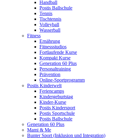
Handball
Postis Ballschule
Tennis
Tischtennis
Volleyball
Wasserball
Fitness
Ernährung
Fitnessstudios
Fortlaufende Kurse
Kompakt Kurse
Generation 60 Plus
Personaltraining
Prävention
Online-Sportprogramm
Postis Kinderwelt
Feriencamps
Kindergeburtstag
Kinder-Kurse
Postis Kindersport
Postis Sportschule
Postis Ballschule
Generation 60 Plus
Mami & Me
Bunter Sport (Inklusion und Integration)