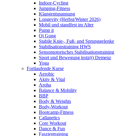
Indoor-Cycling
Jumping-Fitness
Klangentspannung
Longevity (Herbst/Winter 2026)
Mobil und standfest im Alter
Pump it
Qi Gong
Stabile Knie-, Fuß- und Sprunggelenke
Stabilisationstraining HWS
Sensomotorisches Stabilisationstraining
Sport und Bewegung trotz(t) Demenz
Yoga
Fortlaufende Kurse
Aerobic
Aktiv & Vital
Aroha
Balance & Mobility
BBP
Body & Weights
Body-Workout
Bootcamp-Fitness
Callanetics
Core Workout
Dance & Fun
Faszientraining