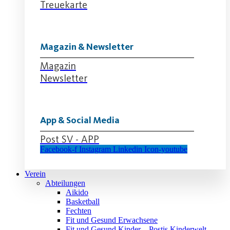
Treuekarte
Magazin & Newsletter
Magazin
Newsletter
App & Social Media
Post SV - APP
Facebook-f
Instagram
Linkedin
Icon-youtube
Verein
Abteilungen
Aikido
Basketball
Fechten
Fit und Gesund Erwachsene
Fit und Gesund Kinder – Postis Kinderwelt