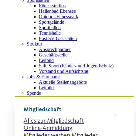
Sportstätten
Fitnessstudios
Hallenbad Ebensee
Outdoor-Fitnesspark
Sportgelände
Sporthallen
Tennishalle
Post SV-Gaststätten
Struktur
Ansprechpartner
Geschäftsstelle
Leitbild
Safe Sport (Kinder- und Jugendschutz)
Vorstand und Aufsichtsrat
Jobs & Ehrenamt
Aktuelle Stellenangebote
Leitbild
Spende
Mitgliedschaft
Alles zur Mitgliedschaft
Online-Anmeldung
Mitglieder werben Mitglieder