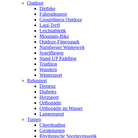
Outdoor
Dirtbike
Fahrradtouren
Groupfitness Outdoor
Lauf-Treff
Leichtathletik
Mountain-Bike
Outdoor-Fitnesspark
Nürnberger Winterwelt
Segelfliegen
Stand UP Paddling
Triathlon
Wandern
Wintersport
Rehasport
Demenz
Diabetes
Herzsport
Orthopädie
Orthopädie im Wasser
Lungensport
Turnen
Cheerleading
Geräteturnen
Rhythmische Sportgymnastik