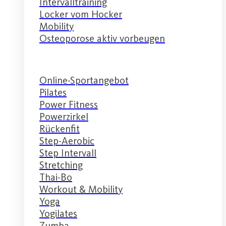
Intervalltraining
Locker vom Hocker
Mobility
Osteoporose aktiv vorbeugen
Online-Sportangebot
Pilates
Power Fitness
Powerzirkel
Rückenfit
Step-Aerobic
Step Intervall
Stretching
Thai-Bo
Workout & Mobility
Yoga
Yogilates
Zumba