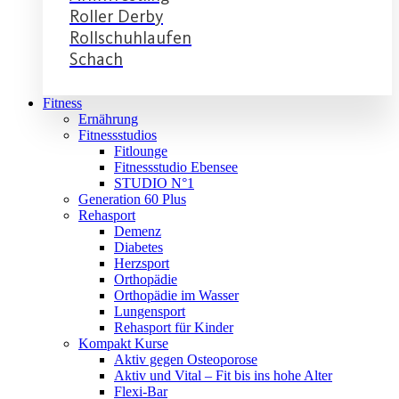
Roller Derby
Rollschuhlaufen
Schach
Fitness
Ernährung
Fitnessstudios
Fitlounge
Fitnessstudio Ebensee
STUDIO N°1
Generation 60 Plus
Rehasport
Demenz
Diabetes
Herzsport
Orthopädie
Orthopädie im Wasser
Lungensport
Rehasport für Kinder
Kompakt Kurse
Aktiv gegen Osteoporose
Aktiv und Vital – Fit bis ins hohe Alter
Flexi-Bar