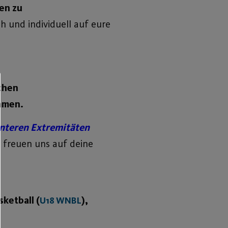
en zu
h und individuell auf eure
chen
ehmen.
unteren Extremitäten
 freuen uns auf deine
ketball (
),
U18 WNBL