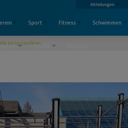
Abteilungen
erein
Sport
Fitness
Schwimmen
ilfe bei Sportunfällen
pecials
Service
Kontakt