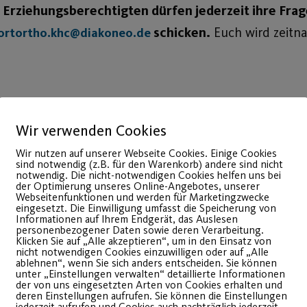
 Erziehungsberechtigten dürfen jederzeit ihre Frag
schicken.
Euch wird zeitna
ortortho.khc@diakoneo.de
ich eingeladen an den regelmäßigen sportorthopädis
Wir verwenden Cookies
minderjährigen Sportlerinnen und Sportler teilzun
Wir nutzen auf unserer Webseite Cookies. Einige Cookies
sind notwendig (z.B. für den Warenkorb) andere sind nicht
e Sportverletzung im Bereich des Rumpfes und der 
notwendig. Die nicht-notwendigen Cookies helfen uns bei
der Optimierung unseres Online-Angebotes, unserer
em Besprechungsraum am Sportpark Ebensee statt.
Wir
Webseitenfunktionen und werden für Marketingzwecke
eingesetzt. Die Einwilligung umfasst die Speicherung von
für zukünftige Fortbildungen.
wünsche
Informationen auf Ihrem Endgerät, das Auslesen
personenbezogener Daten sowie deren Verarbeitung.
Klicken Sie auf „Alle akzeptieren“, um in den Einsatz von
nicht notwendigen Cookies einzuwilligen oder auf „Alle
ablehnen“, wenn Sie sich anders entscheiden. Sie können
ugendleistungsmannschaften aus den Sportarten Bas
unter „Einstellungen verwalten“ detaillierte Informationen
der von uns eingesetzten Arten von Cookies erhalten und
deren Einstellungen aufrufen. Sie können die Einstellungen
jederzeit aufrufen und Cookies auch nachträglich jederzeit