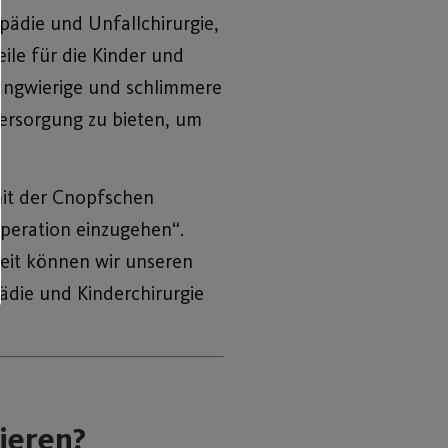
pädie und Unfallchirurgie,
ile für die Kinder und
langwierige und schlimmere
ersorgung zu bieten, um
mit der Cnopfschen
ooperation einzugehen“.
eit können wir unseren
ädie und Kinderchirurgie
ieren?