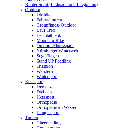
Bunter Sport (Inklusion und Integration)
Outdoor
Dirtbike
Fahrradtouren
Groupfitness Outdoor
Lauf-Treff
Leichtathletik
Mountain-Bike
Outdoor-Fitnesspark
Nürnberger Winterwelt
Segelfliegen
Stand UP Paddling
Triathlon
Wandern
Wintersport
Rehasport
Demenz
Diabetes
Herzsport
Orthopädie
Orthopädie im Wasser
Lungensport
Turnen
Cheerleading
Geräteturnen