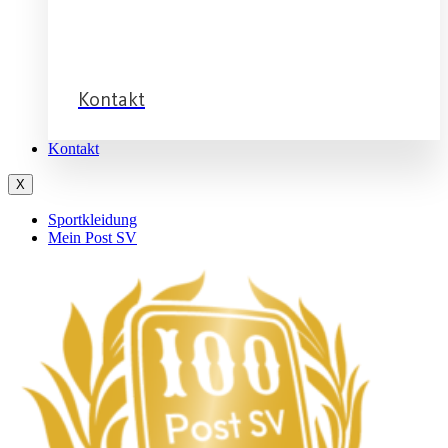
Service
Kontakt
Kontakt
X
Sportkleidung
Mein Post SV