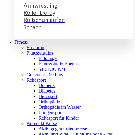
Armwrestling
Roller Derby
Rollschuhlaufen
Schach
Fitness
Ernährung
Fitnessstudios
Fitlounge
Fitnessstudio Ebensee
STUDIO N°1
Generation 60 Plus
Rehasport
Demenz
Diabetes
Herzsport
Orthopädie
Orthopädie im Wasser
Lungensport
Rehasport für Kinder
Kompakt Kurse
Aktiv gegen Osteoporose
Aktiv und Vital – Fit bis ins hohe Alter