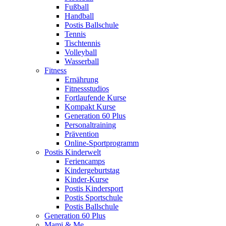
Fußball
Handball
Postis Ballschule
Tennis
Tischtennis
Volleyball
Wasserball
Fitness
Ernährung
Fitnessstudios
Fortlaufende Kurse
Kompakt Kurse
Generation 60 Plus
Personaltraining
Prävention
Online-Sportprogramm
Postis Kinderwelt
Feriencamps
Kindergeburtstag
Kinder-Kurse
Postis Kindersport
Postis Sportschule
Postis Ballschule
Generation 60 Plus
Mami & Me