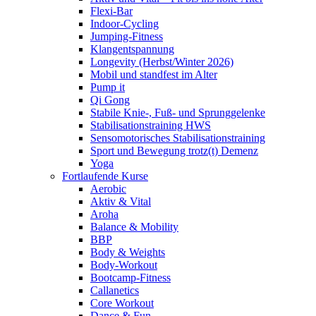
Flexi-Bar
Indoor-Cycling
Jumping-Fitness
Klangentspannung
Longevity (Herbst/Winter 2026)
Mobil und standfest im Alter
Pump it
Qi Gong
Stabile Knie-, Fuß- und Sprunggelenke
Stabilisationstraining HWS
Sensomotorisches Stabilisationstraining
Sport und Bewegung trotz(t) Demenz
Yoga
Fortlaufende Kurse
Aerobic
Aktiv & Vital
Aroha
Balance & Mobility
BBP
Body & Weights
Body-Workout
Bootcamp-Fitness
Callanetics
Core Workout
Dance & Fun