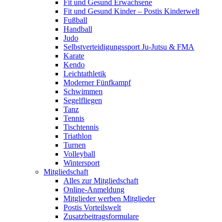
Fit und Gesund Erwachsene
Fit und Gesund Kinder – Postis Kinderwelt
Fußball
Handball
Judo
Selbstverteidigungssport Ju-Jutsu & FMA
Karate
Kendo
Leichtathletik
Moderner Fünfkampf
Schwimmen
Segelfliegen
Tanz
Tennis
Tischtennis
Triathlon
Turnen
Volleyball
Wintersport
Mitgliedschaft
Alles zur Mitgliedschaft
Online-Anmeldung
Mitglieder werben Mitglieder
Postis Vorteilswelt
Zusatzbeitragsformulare