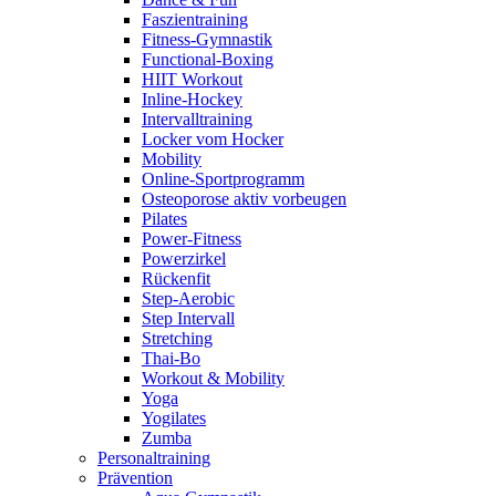
Faszientraining
Fitness-Gymnastik
Functional-Boxing
HIIT Workout
Inline-Hockey
Intervalltraining
Locker vom Hocker
Mobility
Online-Sportprogramm
Osteoporose aktiv vorbeugen
Pilates
Power-Fitness
Powerzirkel
Rückenfit
Step-Aerobic
Step Intervall
Stretching
Thai-Bo
Workout & Mobility
Yoga
Yogilates
Zumba
Personaltraining
Prävention