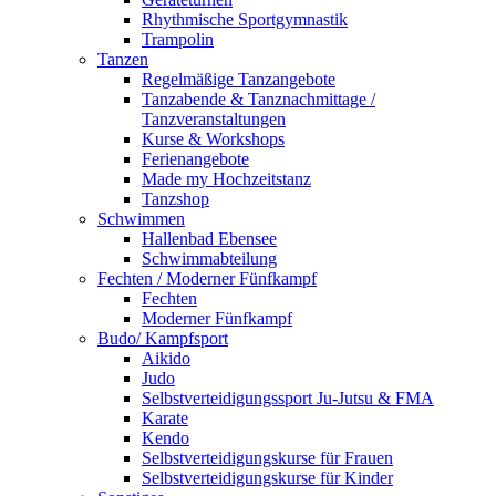
Rhythmische Sportgymnastik
Trampolin
Tanzen
Regelmäßige Tanzangebote
Tanzabende & Tanznachmittage /
Tanzveranstaltungen
Kurse & Workshops
Ferienangebote
Made my Hochzeitstanz
Tanzshop
Schwimmen
Hallenbad Ebensee
Schwimmabteilung
Fechten / Moderner Fünfkampf
Fechten
Moderner Fünfkampf
Budo/ Kampfsport
Aikido
Judo
Selbstverteidigungssport Ju-Jutsu & FMA
Karate
Kendo
Selbstverteidigungskurse für Frauen
Selbstverteidigungskurse für Kinder