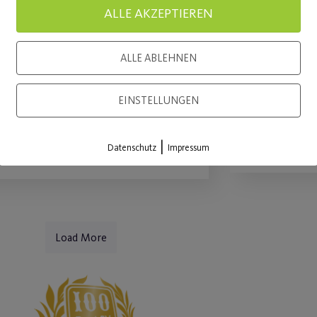
ALLE AKZEPTIEREN
Vorstands zur
Cycling
aktuellen Situation
Gesundhe
ALLE ABLEHNEN
aus erhal
ielen Dank für Ihre Treue.
EINSTELLUNGEN
WEITE
WEITERLESEN
|
Datenschutz
Impressum
Load More