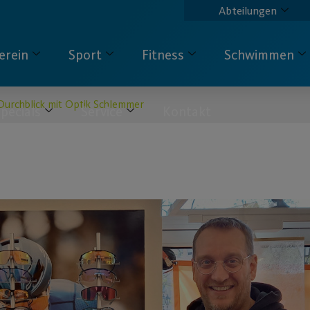
Abteilungen
erein
Sport
Fitness
Schwimmen
Durchblick mit Optik Schlemmer
pecials
Service
Kontakt