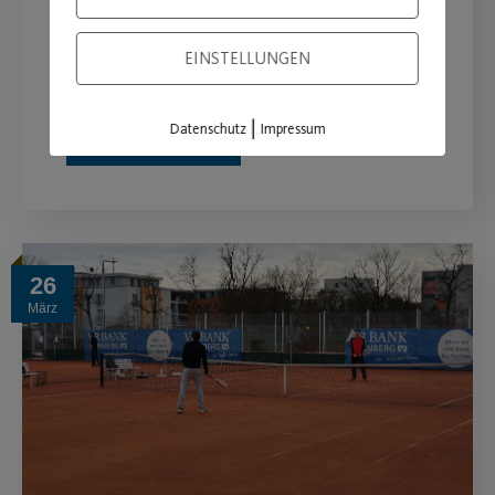
Post SV-Mitglieder trainieren kostenlos
EINSTELLUNGEN
bis Ende Mai.
|
Datenschutz
Impressum
WEITERLESEN
26
März