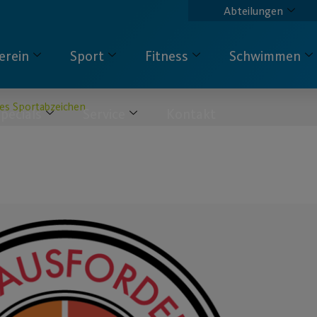
Abteilungen
erein
Sport
Fitness
Schwimmen
es Sportabzeichen
pecials
Service
Kontakt