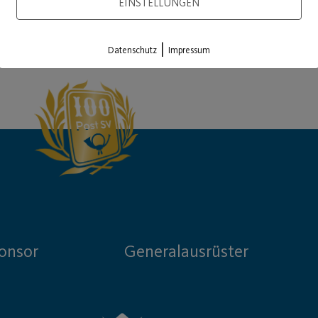
EINSTELLUNGEN
Load More
|
Datenschutz
Impressum
onsor
Generalausrüster