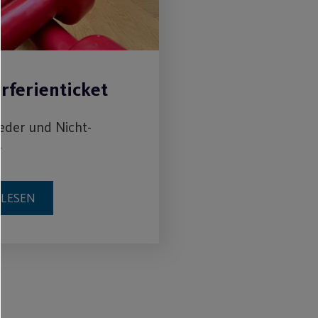
ferienticket
ieder und Nicht-
r
RLESEN