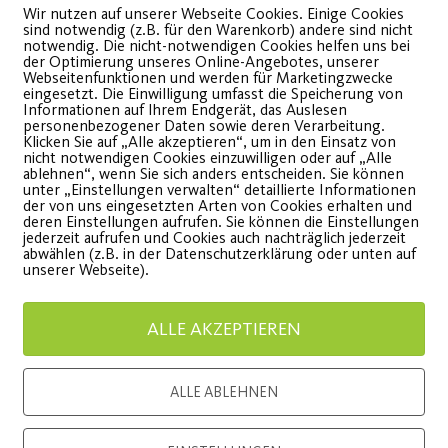
Wir nutzen auf unserer Webseite Cookies. Einige Cookies
sind notwendig (z.B. für den Warenkorb) andere sind nicht
notwendig. Die nicht-notwendigen Cookies helfen uns bei
der Optimierung unseres Online-Angebotes, unserer
Webseitenfunktionen und werden für Marketingzwecke
eingesetzt. Die Einwilligung umfasst die Speicherung von
Informationen auf Ihrem Endgerät, das Auslesen
JEDER MENSCH –
Sommer
personenbezogener Daten sowie deren Verarbeitung.
Klicken Sie auf „Alle akzeptieren“, um in den Einsatz von
nicht notwendigen Cookies einzuwilligen oder auf „Alle
Große Tanzshows in
ablehnen“, wenn Sie sich anders entscheiden. Sie können
Für Mitgl
unter „Einstellungen verwalten“ detaillierte Informationen
der Stadthalle Fürth!
der von uns eingesetzten Arten von Cookies erhalten und
Mitgliede
deren Einstellungen aufrufen. Sie können die Einstellungen
jederzeit aufrufen und Cookies auch nachträglich jederzeit
abwählen (z.B. in der Datenschutzerklärung oder unten auf
etzt noch schnell Tickets
unserer Webseite).
WEITE
ichern!
ALLE AKZEPTIEREN
WEITERLESEN
ALLE ABLEHNEN