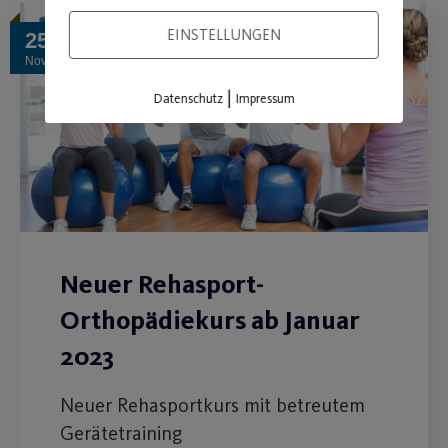
EINSTELLUNGEN
25
Nov.
|
Datenschutz
Impressum
Neuer Rehasport-
Orthopädiekurs ab Januar
2023
Neuer Rehasportkurs mit betreutem
Gerätetraining