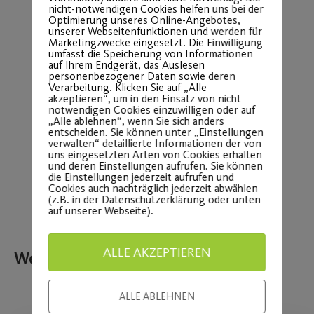
nicht-notwendigen Cookies helfen uns bei der
Optimierung unseres Online-Angebotes,
unserer Webseitenfunktionen und werden für
Marketingzwecke eingesetzt. Die Einwilligung
umfasst die Speicherung von Informationen
auf Ihrem Endgerät, das Auslesen
Wir bedanken uns bei unserem Partner
personenbezogener Daten sowie deren
für die tollen
ADvantage Productions
Verarbeitung. Klicken Sie auf „Alle
akzeptieren“, um in den Einsatz von nicht
Aufnahmen. In den nächsten Tagen
notwendigen Cookies einzuwilligen oder auf
„Alle ablehnen“, wenn Sie sich anders
werden wir noch weitere Fotos und einen
entscheiden. Sie können unter „Einstellungen
verwalten“ detaillierte Informationen der von
kleinen Film veröffentlichen.
uns eingesetzten Arten von Cookies erhalten
und deren Einstellungen aufrufen. Sie können
die Einstellungen jederzeit aufrufen und
Cookies auch nachträglich jederzeit abwählen
(z.B. in der Datenschutzerklärung oder unten
auf unserer Webseite).
ALLE AKZEPTIEREN
Weitere Beiträge
ALLE ABLEHNEN