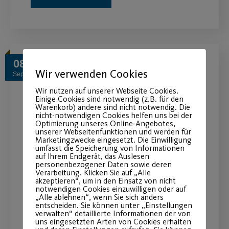
08
Wir verwenden Cookies
Sep.
Wir nutzen auf unserer Webseite Cookies.
Einige Cookies sind notwendig (z.B. für den
Warenkorb) andere sind nicht notwendig. Die
nicht-notwendigen Cookies helfen uns bei der
Optimierung unseres Online-Angebotes,
unserer Webseitenfunktionen und werden für
Marketingzwecke eingesetzt. Die Einwilligung
umfasst die Speicherung von Informationen
auf Ihrem Endgerät, das Auslesen
personenbezogener Daten sowie deren
Verarbeitung. Klicken Sie auf „Alle
akzeptieren“, um in den Einsatz von nicht
You’ve got to move it !
notwendigen Cookies einzuwilligen oder auf
„Alle ablehnen“, wenn Sie sich anders
entscheiden. Sie können unter „Einstellungen
Neue Zeit und Ort für das
verwalten“ detaillierte Informationen der von
uns eingesetzten Arten von Cookies erhalten
Bewegungsangebot ab dem 14.09.22