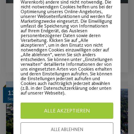
Warenkorb) andere sind nicht notwendig. Die
nicht-notwendigen Cookies helfen uns bei der
Optimierung unseres Online-Angebotes,
unserer Webseitenfunktionen und werden für
Hallenboccia-Turnier
Marketingzwecke eingesetzt. Die Einwilligung
umfasst die Speicherung von Informationen
auf Ihrem Endgerät, das Auslesen
am Sonntag, 17.11.2024
personenbezogener Daten sowie deren
Verarbeitung. Klicken Sie auf „Alle
akzeptieren“, um in den Einsatz von nicht
notwendigen Cookies einzuwilligen oder auf
WEITERLESEN
„Alle ablehnen“, wenn Sie sich anders
entscheiden. Sie können unter „Einstellungen
verwalten“ detaillierte Informationen der von
uns eingesetzten Arten von Cookies erhalten
und deren Einstellungen aufrufen. Sie können
die Einstellungen jederzeit aufrufen und
Cookies auch nachträglich jederzeit abwählen
(z.B. in der Datenschutzerklärung oder unten
13
auf unserer Webseite).
Sep.
ALLE AKZEPTIEREN
ALLE ABLEHNEN