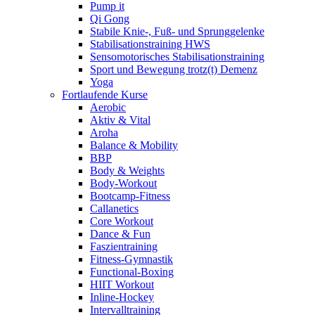
Pump it
Qi Gong
Stabile Knie-, Fuß- und Sprunggelenke
Stabilisationstraining HWS
Sensomotorisches Stabilisationstraining
Sport und Bewegung trotz(t) Demenz
Yoga
Fortlaufende Kurse
Aerobic
Aktiv & Vital
Aroha
Balance & Mobility
BBP
Body & Weights
Body-Workout
Bootcamp-Fitness
Callanetics
Core Workout
Dance & Fun
Faszientraining
Fitness-Gymnastik
Functional-Boxing
HIIT Workout
Inline-Hockey
Intervalltraining