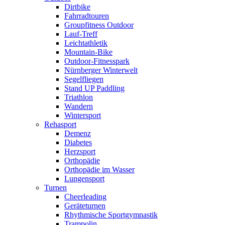
Dirtbike
Fahrradtouren
Groupfitness Outdoor
Lauf-Treff
Leichtathletik
Mountain-Bike
Outdoor-Fitnesspark
Nürnberger Winterwelt
Segelfliegen
Stand UP Paddling
Triathlon
Wandern
Wintersport
Rehasport
Demenz
Diabetes
Herzsport
Orthopädie
Orthopädie im Wasser
Lungensport
Turnen
Cheerleading
Geräteturnen
Rhythmische Sportgymnastik
Trampolin