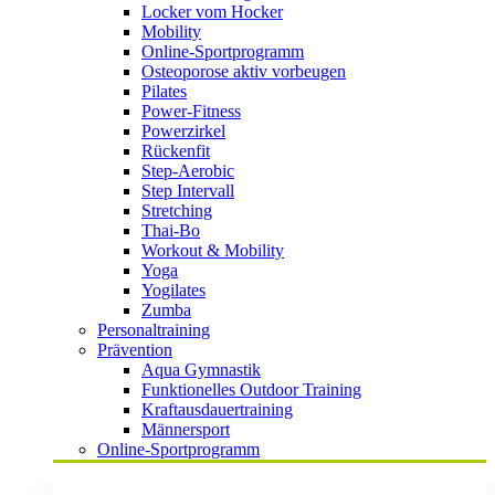
Locker vom Hocker
Mobility
Online-Sportprogramm
Osteoporose aktiv vorbeugen
Pilates
Power-Fitness
Powerzirkel
Rückenfit
Step-Aerobic
Step Intervall
Stretching
Thai-Bo
Workout & Mobility
Yoga
Yogilates
Zumba
Personaltraining
Prävention
Aqua Gymnastik
Funktionelles Outdoor Training
Kraftausdauertraining
Männersport
Online-Sportprogramm