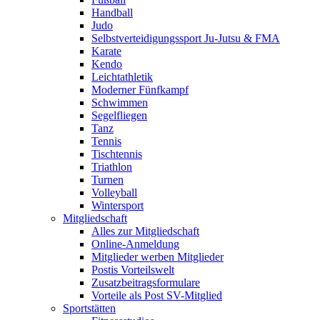
Handball
Judo
Selbstverteidigungssport Ju-Jutsu & FMA
Karate
Kendo
Leichtathletik
Moderner Fünfkampf
Schwimmen
Segelfliegen
Tanz
Tennis
Tischtennis
Triathlon
Turnen
Volleyball
Wintersport
Mitgliedschaft
Alles zur Mitgliedschaft
Online-Anmeldung
Mitglieder werben Mitglieder
Postis Vorteilswelt
Zusatzbeitragsformulare
Vorteile als Post SV-Mitglied
Sportstätten