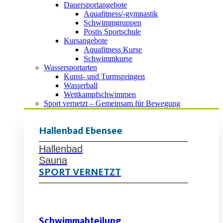
Dauersportangebote
Aquafitness/-gymnastik
Schwimmgruppen
Postis Sportschule
Kursangebote
Aquafitness Kurse
Schwimmkurse
Wassersportarten
Kunst- und Turmspringen
Wasserball
Wettkampfschwimmen
Sport vernetzt – Gemeinsam für Bewegung
Hallenbad Ebensee
Hallenbad
Sauna
SPORT VERNETZT
Schwimmabteilung