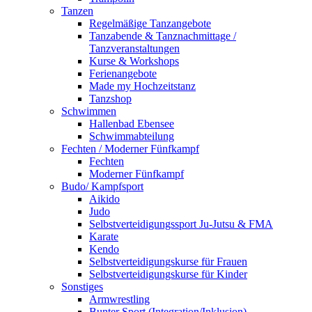
Tanzen
Regelmäßige Tanzangebote
Tanzabende & Tanznachmittage /
Tanzveranstaltungen
Kurse & Workshops
Ferienangebote
Made my Hochzeitstanz
Tanzshop
Schwimmen
Hallenbad Ebensee
Schwimmabteilung
Fechten / Moderner Fünfkampf
Fechten
Moderner Fünfkampf
Budo/ Kampfsport
Aikido
Judo
Selbstverteidigungssport Ju-Jutsu & FMA
Karate
Kendo
Selbstverteidigungskurse für Frauen
Selbstverteidigungskurse für Kinder
Sonstiges
Armwrestling
Bunter Sport (Integration/Inklusion)