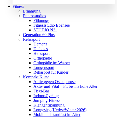
Fitness
Ernährung
Fitnessstudios
Fitlounge
Fitnessstudio Ebensee
STUDIO N°1
Generation 60 Plus
Rehasport
Demenz
Diabetes
Herzsport
Orthopädie
Orthopädie im Wasser
Lungensport
Rehasport für Kinder
Kompakt Kurse
Aktiv gegen Osteoporose
Aktiv und Vital – Fit bis ins hohe Alter
Flexi-Bar
Indoor-Cycling
Jumping-Fitness
Klangentspannung
Longevity (Herbst/Winter 2026)
Mobil und standfest im Alter