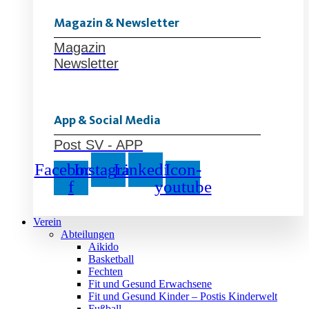
Magazin & Newsletter
Magazin
Newsletter
App & Social Media
Post SV - APP
Facebook-
Instagram
Linkedin
Icon-
f
youtube
Verein
Abteilungen
Aikido
Basketball
Fechten
Fit und Gesund Erwachsene
Fit und Gesund Kinder – Postis Kinderwelt
Fußball