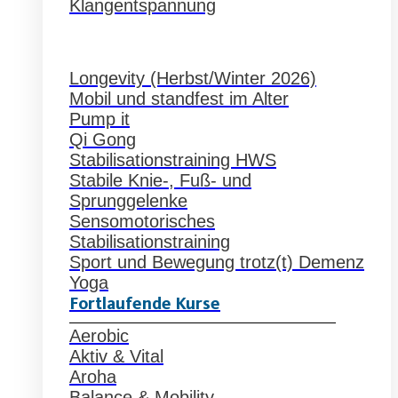
Klangentspannung
Longevity (Herbst/Winter 2026)
Mobil und standfest im Alter
Pump it
Qi Gong
Stabilisationstraining HWS
Stabile Knie-, Fuß- und
Sprunggelenke
Sensomotorisches
Stabilisationstraining
Sport und Bewegung trotz(t) Demenz
Yoga
Fortlaufende Kurse
Aerobic
Aktiv & Vital
Aroha
Balance & Mobility