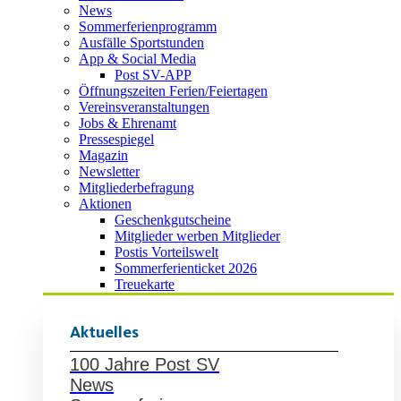
News
Sommerferienprogramm
Ausfälle Sportstunden
App & Social Media
Post SV-APP
Öffnungszeiten Ferien/Feiertagen
Vereinsveranstaltungen
Jobs & Ehrenamt
Pressespiegel
Magazin
Newsletter
Mitgliederbefragung
Aktionen
Geschenkgutscheine
Mitglieder werben Mitglieder
Postis Vorteilswelt
Sommerferienticket 2026
Treuekarte
Aktuelles
100 Jahre Post SV
News