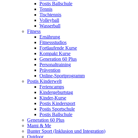
Postis Ballschule
Tennis
Tischtennis
Volleyball
Wasserball
Fitness
Ernährung
Fitnessstudios
Fortlaufende Kurse
Kompakt Kurse
Generation 60 Plus
Personaltraining
Prävention
Online-Sportprogramm
Postis Kinderwelt
Feriencamps
Kindergeburtstag
Kinder-Kurse
Postis Kindersport
Postis Sportschule
Postis Ballschule
Generation 60 Plus
Mami & Me
Bunter Sport (Inklusion und Integration)
Outdoor