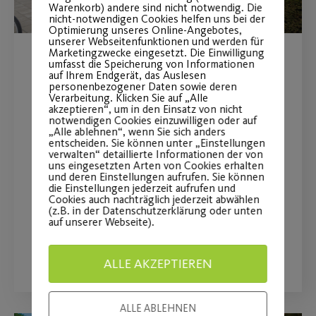
Warenkorb) andere sind nicht notwendig. Die
nicht-notwendigen Cookies helfen uns bei der
Optimierung unseres Online-Angebotes,
unserer Webseitenfunktionen und werden für
Marketingzwecke eingesetzt. Die Einwilligung
umfasst die Speicherung von Informationen
VR Bank Nürnberg und Post
auf Ihrem Endgerät, das Auslesen
personenbezogener Daten sowie deren
SV Nürnberg verlängern das
Verarbeitung. Klicken Sie auf „Alle
akzeptieren“, um in den Einsatz von nicht
Hauptsponsoring vorzeitig
notwendigen Cookies einzuwilligen oder auf
„Alle ablehnen“, wenn Sie sich anders
bis 2024
entscheiden. Sie können unter „Einstellungen
verwalten“ detaillierte Informationen der von
uns eingesetzten Arten von Cookies erhalten
und deren Einstellungen aufrufen. Sie können
Aktuelles Engagement wird um das
die Einstellungen jederzeit aufrufen und
Projekt „Post SV on Ice“ erweitert.
Cookies auch nachträglich jederzeit abwählen
(z.B. in der Datenschutzerklärung oder unten
auf unserer Webseite).
WEITERLESEN
ALLE AKZEPTIEREN
ALLE ABLEHNEN