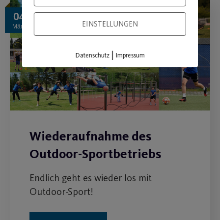
04
EINSTELLUNGEN
März
|
Datenschutz
Impressum
Wiederaufnahme des
Outdoor-Sportbetriebs
Endlich geht es wieder los mit
Outdoor-Sport!