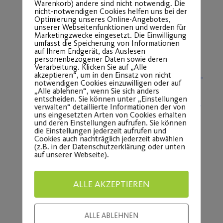
Warenkorb) andere sind nicht notwendig. Die
nicht-notwendigen Cookies helfen uns bei der
Dein Multiticket kannst du in
unserer
Optimierung unseres Online-Angebotes,
Geschäftsstelle
(Kirchenberg 2-4, 90482
unserer Webseitenfunktionen und werden für
Marketingzwecke eingesetzt. Die Einwilligung
Nürnberg) zu unseren Öffnungszeiten
ab
umfasst die Speicherung von Informationen
auf Ihrem Endgerät, das Auslesen
Dienstag, den 7. Februar
kaufen:
personenbezogener Daten sowie deren
Verarbeitung. Klicken Sie auf „Alle
akzeptieren“, um in den Einsatz von nicht
Montag, Mittwoch, Freitag von 9.00 –
notwendigen Cookies einzuwilligen oder auf
12.00 Uhr
„Alle ablehnen“, wenn Sie sich anders
entscheiden. Sie können unter „Einstellungen
Dienstag und Donnerstag von 13.00 –
verwalten“ detaillierte Informationen der von
uns eingesetzten Arten von Cookies erhalten
16.00 Uhr
und deren Einstellungen aufrufen. Sie können
die Einstellungen jederzeit aufrufen und
Bitte beachte, dass derzeit ausschließlich
Cookies auch nachträglich jederzeit abwählen
eine Barzahlung möglich ist.
(z.B. in der Datenschutzerklärung oder unten
auf unserer Webseite).
Dein Post SV und insbesondere die
sowie alle weiteren
Barracudas
ALLE AKZEPTIEREN
Bundesligisten des Sportbündnis freuen
sich auf deinen Besuch bei einem oder
ALLE ABLEHNEN