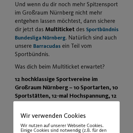
Und wenn du dir noch mehr Spitzensport
im Großraum Nürnberg nicht mehr
entgehen lassen möchtest, dann sichere
dir jetzt das
Multiticket
des
Sportbündnis
. Natürlich sind auch
Bundesliga Nürnberg
unsere
ein Teil vom
Barracudas
Sportbündnis.
Was dich beim Multiticket erwartet?
12 hochklassige Sportvereine im
Großraum Nürnberg – 10 Sportarten, 10
Sportstätten, 12-mal Hochspannung, 12
Eintritte und das Alles mit 1 Multiticket
für nur 15 Euro!
Probiere es aus und
Wir verwenden Cookies
überzeuge dich selbst vom hochklassigen
Wir nutzen auf unserer Webseite Cookies.
Sportangebot im Großraum Nürnberg.
Einige Cookies sind notwendig (z.B. für den