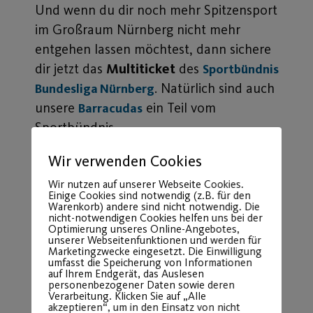
Und wenn du dir noch mehr Spitzensport
im Großraum Nürnberg nicht mehr
entgehen lassen möchtest, dann sichere
dir jetzt das
Multiticket
des
Sportbündnis
. Natürlich sind auch
Bundesliga Nürnberg
unsere
ein Teil vom
Barracudas
Sportbündnis.
Was dich beim Multiticket erwartet?
Wir verwenden Cookies
Wir nutzen auf unserer Webseite Cookies.
12 hochklassige Sportvereine im
Einige Cookies sind notwendig (z.B. für den
Großraum Nürnberg – 10 Sportarten, 10
Warenkorb) andere sind nicht notwendig. Die
nicht-notwendigen Cookies helfen uns bei der
Sportstätten, 12-mal Hochspannung, 12
Optimierung unseres Online-Angebotes,
unserer Webseitenfunktionen und werden für
Eintritte und das Alles mit 1 Multiticket
Marketingzwecke eingesetzt. Die Einwilligung
umfasst die Speicherung von Informationen
für nur 15 Euro!
Probiere es aus und
auf Ihrem Endgerät, das Auslesen
überzeuge dich selbst vom hochklassigen
personenbezogener Daten sowie deren
Verarbeitung. Klicken Sie auf „Alle
Sportangebot im Großraum Nürnberg.
akzeptieren“, um in den Einsatz von nicht