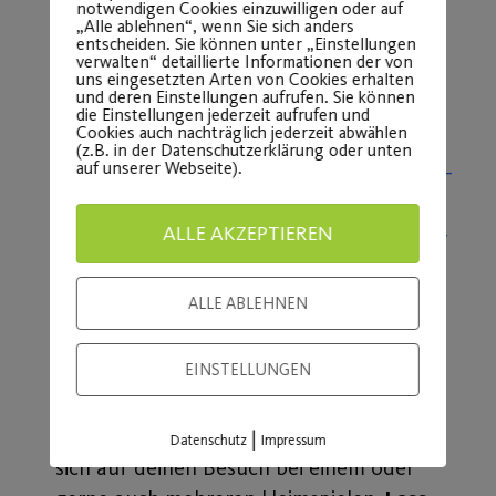
notwendigen Cookies einzuwilligen oder auf
„Alle ablehnen“, wenn Sie sich anders
Dein Multiticket kannst du in
unserer
entscheiden. Sie können unter „Einstellungen
Geschäftsstelle
(Kirchenberg 2-4, 90482
verwalten“ detaillierte Informationen der von
uns eingesetzten Arten von Cookies erhalten
Nürnberg) zu unseren Öffnungszeiten
ab
und deren Einstellungen aufrufen. Sie können
die Einstellungen jederzeit aufrufen und
Dienstag, den 7. Februar
kaufen:
Cookies auch nachträglich jederzeit abwählen
(z.B. in der Datenschutzerklärung oder unten
auf unserer Webseite).
Montag, Mittwoch, Freitag von 9.00 –
12.00 Uhr
ALLE AKZEPTIEREN
Dienstag und Donnerstag von 13.00 –
16.00 Uhr
Bitte beachte, dass derzeit ausschließlich
ALLE ABLEHNEN
eine Barzahlung möglich ist.
EINSTELLUNGEN
Dein Post SV und insbesondere die
sowie alle weiteren
Barracudas
Bundesligisten des Sportbündnis freuen
|
Datenschutz
Impressum
sich auf deinen Besuch bei einem oder