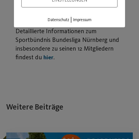
gerne auch mehreren Heimspielen.
Lass
dir den Spitzensport in deiner Region
nicht entgehen!
|
Datenschutz
Impressum
Detaillierte Informationen zum
Sportbündnis Bundesliga Nürnberg und
insbesondere zu seinen 12 Mitgliedern
findest du
.
hier
Weitere Beiträge