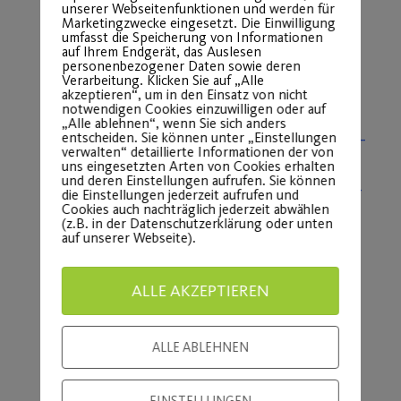
unserer Webseitenfunktionen und werden für
Marketingzwecke eingesetzt. Die Einwilligung
Dein Multiticket kannst du in
unserer
umfasst die Speicherung von Informationen
Geschäftsstelle
(Kirchenberg 2-4, 90482
auf Ihrem Endgerät, das Auslesen
personenbezogener Daten sowie deren
Nürnberg) zu unseren Öffnungszeiten
ab
Verarbeitung. Klicken Sie auf „Alle
akzeptieren“, um in den Einsatz von nicht
Dienstag, den 7. Februar
kaufen:
notwendigen Cookies einzuwilligen oder auf
„Alle ablehnen“, wenn Sie sich anders
Montag, Mittwoch, Freitag von 9.00 –
entscheiden. Sie können unter „Einstellungen
verwalten“ detaillierte Informationen der von
12.00 Uhr
uns eingesetzten Arten von Cookies erhalten
und deren Einstellungen aufrufen. Sie können
Dienstag und Donnerstag von 13.00 –
die Einstellungen jederzeit aufrufen und
Cookies auch nachträglich jederzeit abwählen
16.00 Uhr
(z.B. in der Datenschutzerklärung oder unten
Bitte beachte, dass derzeit ausschließlich
auf unserer Webseite).
eine Barzahlung möglich ist.
ALLE AKZEPTIEREN
Dein Post SV und insbesondere die
sowie alle weiteren
Barracudas
ALLE ABLEHNEN
Bundesligisten des Sportbündnis freuen
sich auf deinen Besuch bei einem oder
EINSTELLUNGEN