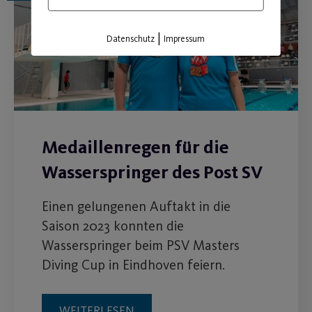
|
Datenschutz
Impressum
Medaillenregen für die
Wasserspringer des Post SV
Einen gelungenen Auftakt in die
Saison 2023 konnten die
Wasserspringer beim PSV Masters
Diving Cup in Eindhoven feiern.
WEITERLESEN