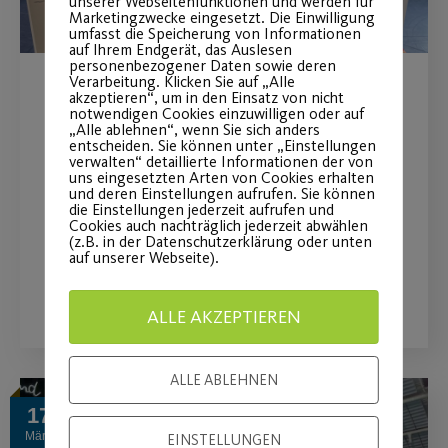
unserer Webseitenfunktionen und werden für
Marketingzwecke eingesetzt. Die Einwilligung
umfasst die Speicherung von Informationen
auf Ihrem Endgerät, das Auslesen
personenbezogener Daten sowie deren
Verarbeitung. Klicken Sie auf „Alle
akzeptieren“, um in den Einsatz von nicht
Gesundheitstag Generation
notwendigen Cookies einzuwilligen oder auf
„Alle ablehnen“, wenn Sie sich anders
50+
entscheiden. Sie können unter „Einstellungen
verwalten“ detaillierte Informationen der von
uns eingesetzten Arten von Cookies erhalten
Rückblick zum Gesundheitstag 50+ am
und deren Einstellungen aufrufen. Sie können
die Einstellungen jederzeit aufrufen und
Sonntag
Cookies auch nachträglich jederzeit abwählen
(z.B. in der Datenschutzerklärung oder unten
auf unserer Webseite).
WEITERLESEN
ALLE AKZEPTIEREN
ALLE ABLEHNEN
17
März
EINSTELLUNGEN