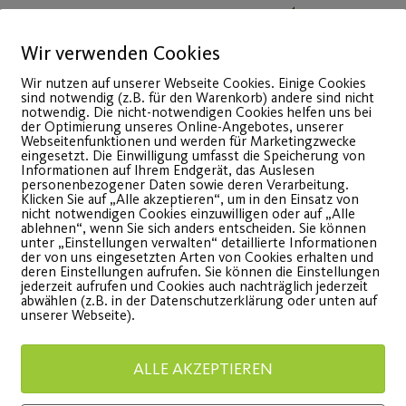
18
Wir verwenden Cookies
Feb.
Wir nutzen auf unserer Webseite Cookies. Einige Cookies
sind notwendig (z.B. für den Warenkorb) andere sind nicht
notwendig. Die nicht-notwendigen Cookies helfen uns bei
der Optimierung unseres Online-Angebotes, unserer
Webseitenfunktionen und werden für Marketingzwecke
eingesetzt. Die Einwilligung umfasst die Speicherung von
Informationen auf Ihrem Endgerät, das Auslesen
personenbezogener Daten sowie deren Verarbeitung.
Klicken Sie auf „Alle akzeptieren“, um in den Einsatz von
nicht notwendigen Cookies einzuwilligen oder auf „Alle
ablehnen“, wenn Sie sich anders entscheiden. Sie können
unter „Einstellungen verwalten“ detaillierte Informationen
Gesund abnehmen –
Yoga al
der von uns eingesetzten Arten von Cookies erhalten und
deren Einstellungen aufrufen. Sie können die Einstellungen
jederzeit aufrufen und Cookies auch nachträglich jederzeit
der Grundkurs
Gesund
abwählen (z.B. in der Datenschutzerklärung oder unten auf
unserer Webseite).
er neue Online-Kurs zu
Ab 23.02.
ALLE AKZEPTIEREN
rnährung und Sport.
Yoga Mitg
Yoga-Inte