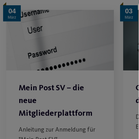
04
03
März
März
Mein Post SV – die
neue
Mitgliederplattform
D
E
Anleitung zur Anmeldung für