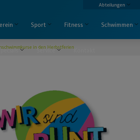
Abteilungen
erein
Sport
Fitness
Schwimmen
nschwimmkurse in den Herbstferien
pecials
Service
Kontakt