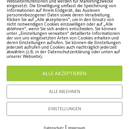
Webseitenfunktionen und werden für Marketingzwecke
Nürnberg
Premi
eingesetzt. Die Einwilligung umfasst die Speicherung von
Informationen auf Ihrem Endgerät, das Auslesen
personenbezogener Daten sowie deren Verarbeitung.
Klicken Sie auf „Alle akzeptieren“, um in den Einsatz von
hristopher Street Day -
Langfrist
nicht notwendigen Cookies einzuwilligen oder auf „Alle
ablehnen“, wenn Sie sich anders entscheiden. Sie können
ostenlose Kursstunden vom
stärkt in
unter „Einstellungen verwalten“ detaillierte Informationen
der von uns eingesetzten Arten von Cookies erhalten und
5.07.-06.08
Mädchen-
deren Einstellungen aufrufen. Sie können die Einstellungen
jederzeit aufrufen und Cookies auch nachträglich jederzeit
abwählen (z.B. in der Datenschutzerklärung oder unten auf
unserer Webseite).
WEITERLESEN
WEITE
ALLE AKZEPTIEREN
ALLE ABLEHNEN
Load More
EINSTELLUNGEN
|
Datenschutz
Impressum