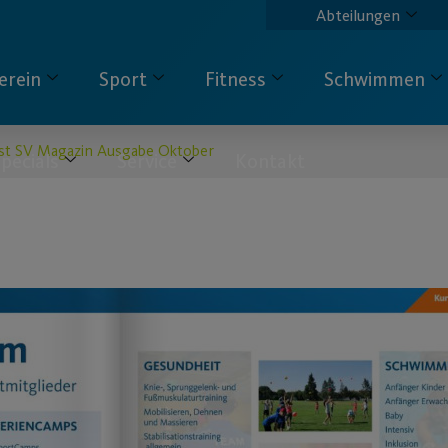
Abteilungen
erein
Sport
Fitness
Schwimmen
st SV Magazin Ausgabe Oktober
pecials
Service
Kontakt