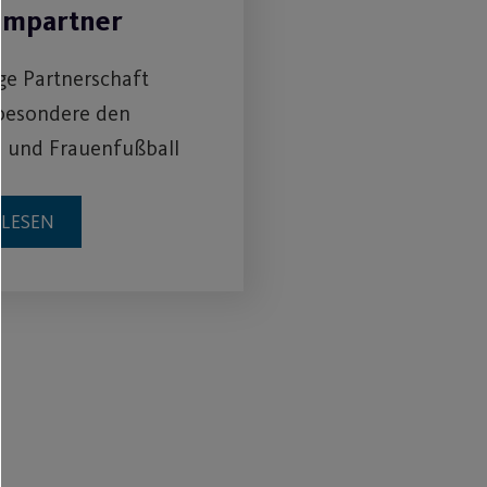
umpartner
ige Partnerschaft
sbesondere den
 und Frauenfußball
RLESEN